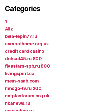
Categories
1
Allz
bela-lepin77.ru
campathome.org.uk
credit card casino
detsad45.ru 800
fivestars-spb.ru 800
livingspirit.ca
mem-saab.com
mnogo-tv.ru 200
natplanforum.org.uk
nbanews.ru
oceandom.ru