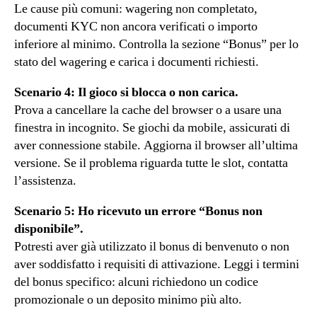
Le cause più comuni: wagering non completato,
documenti KYC non ancora verificati o importo
inferiore al minimo. Controlla la sezione “Bonus” per lo
stato del wagering e carica i documenti richiesti.
Scenario 4: Il gioco si blocca o non carica.
Prova a cancellare la cache del browser o a usare una
finestra in incognito. Se giochi da mobile, assicurati di
aver connessione stabile. Aggiorna il browser all’ultima
versione. Se il problema riguarda tutte le slot, contatta
l’assistenza.
Scenario 5: Ho ricevuto un errore “Bonus non
disponibile”.
Potresti aver già utilizzato il bonus di benvenuto o non
aver soddisfatto i requisiti di attivazione. Leggi i termini
del bonus specifico: alcuni richiedono un codice
promozionale o un deposito minimo più alto.