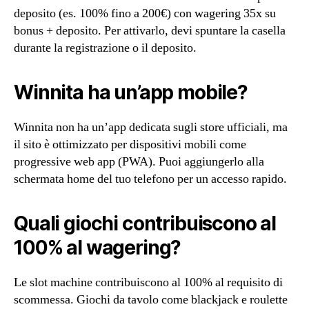
deposito (es. 100% fino a 200€) con wagering 35x su
bonus + deposito. Per attivarlo, devi spuntare la casella
durante la registrazione o il deposito.
Winnita ha un’app mobile?
Winnita non ha un’app dedicata sugli store ufficiali, ma
il sito è ottimizzato per dispositivi mobili come
progressive web app (PWA). Puoi aggiungerlo alla
schermata home del tuo telefono per un accesso rapido.
Quali giochi contribuiscono al
100% al wagering?
Le slot machine contribuiscono al 100% al requisito di
scommessa. Giochi da tavolo come blackjack e roulette