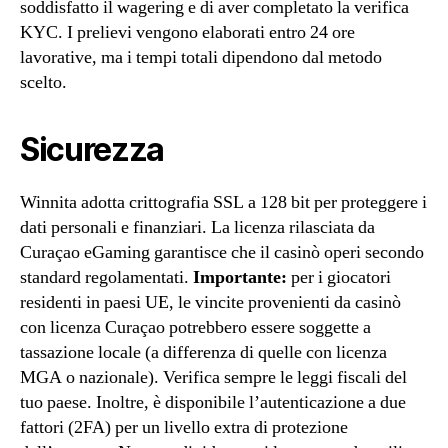
soddisfatto il wagering e di aver completato la verifica
KYC. I prelievi vengono elaborati entro 24 ore
lavorative, ma i tempi totali dipendono dal metodo
scelto.
Sicurezza
Winnita adotta crittografia SSL a 128 bit per proteggere i
dati personali e finanziari. La licenza rilasciata da
Curaçao eGaming garantisce che il casinò operi secondo
standard regolamentati.
Importante:
per i giocatori
residenti in paesi UE, le vincite provenienti da casinò
con licenza Curaçao potrebbero essere soggette a
tassazione locale (a differenza di quelle con licenza
MGA o nazionale). Verifica sempre le leggi fiscali del
tuo paese. Inoltre, è disponibile l’autenticazione a due
fattori (2FA) per un livello extra di protezione