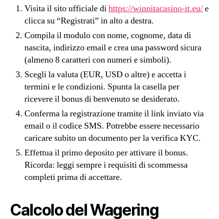
Visita il sito ufficiale di
https://winnitacasino-it.eu/
e
clicca su “Registrati” in alto a destra.
Compila il modulo con nome, cognome, data di
nascita, indirizzo email e crea una password sicura
(almeno 8 caratteri con numeri e simboli).
Scegli la valuta (EUR, USD o altre) e accetta i
termini e le condizioni. Spunta la casella per
ricevere il bonus di benvenuto se desiderato.
Conferma la registrazione tramite il link inviato via
email o il codice SMS. Potrebbe essere necessario
caricare subito un documento per la verifica KYC.
Effettua il primo deposito per attivare il bonus.
Ricorda: leggi sempre i requisiti di scommessa
completi prima di accettare.
Calcolo del Wagering