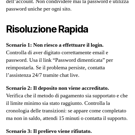
dell’account. Non condividere mai la password e utilizza
password uniche per ogni sito.
Risoluzione Rapida
Scenario 1: Non riesco a effettuare il login.
Controlla di aver digitato correttamente email e
password. Usa il link “Password dimenticata” per
reimpostarla. Se il problema persiste, contatta
l’assistenza 24/7 tramite chat live.
Scenario 2: Il deposito non viene accreditato.
Verifica che il metodo di pagamento sia supportato e che
il limite minimo sia stato raggiunto. Controlla la
cronologia delle transizioni: se appare come completato
ma non in saldo, attendi 15 minuti o contatta il supporto.
Scenario 3: Il prelievo viene rifiutato.