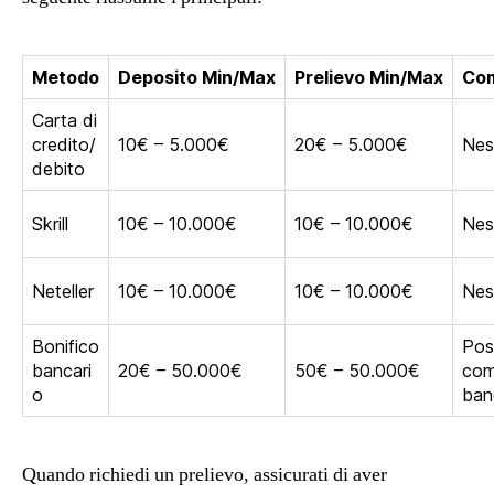
Metodo
Deposito Min/Max
Prelievo Min/Max
Com
Carta di
credito/
10€ – 5.000€
20€ – 5.000€
Nes
debito
Skrill
10€ – 10.000€
10€ – 10.000€
Nes
Neteller
10€ – 10.000€
10€ – 10.000€
Nes
Bonifico
Poss
bancari
20€ – 50.000€
50€ – 50.000€
com
o
ban
Quando richiedi un prelievo, assicurati di aver