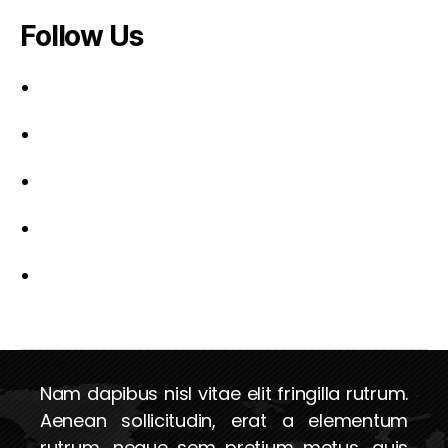
Follow Us
Nam dapibus nisl vitae elit fringilla rutrum.
Aenean sollicitudin, erat a elementum
rutrum, neque sem pretium metus, quis