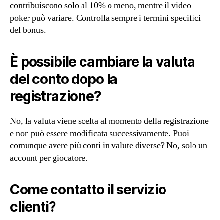
contribuiscono solo al 10% o meno, mentre il video
poker può variare. Controlla sempre i termini specifici
del bonus.
È possibile cambiare la valuta
del conto dopo la
registrazione?
No, la valuta viene scelta al momento della registrazione
e non può essere modificata successivamente. Puoi
comunque avere più conti in valute diverse? No, solo un
account per giocatore.
Come contatto il servizio
clienti?