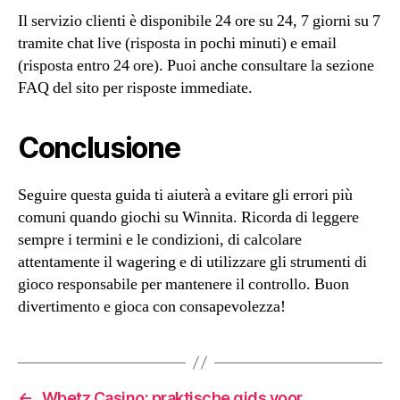
Il servizio clienti è disponibile 24 ore su 24, 7 giorni su 7
tramite chat live (risposta in pochi minuti) e email
(risposta entro 24 ore). Puoi anche consultare la sezione
FAQ del sito per risposte immediate.
Conclusione
Seguire questa guida ti aiuterà a evitare gli errori più
comuni quando giochi su Winnita. Ricorda di leggere
sempre i termini e le condizioni, di calcolare
attentamente il wagering e di utilizzare gli strumenti di
gioco responsabile per mantenere il controllo. Buon
divertimento e gioca con consapevolezza!
←
Wbetz Casino: praktische gids voor