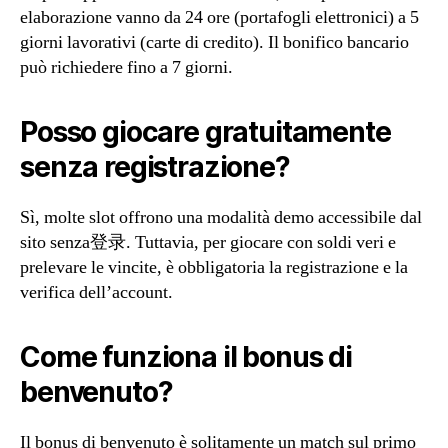
elaborazione vanno da 24 ore (portafogli elettronici) a 5
giorni lavorativi (carte di credito). Il bonifico bancario
può richiedere fino a 7 giorni.
Posso giocare gratuitamente
senza registrazione?
Sì, molte slot offrono una modalità demo accessibile dal
sito senza登录. Tuttavia, per giocare con soldi veri e
prelevare le vincite, è obbligatoria la registrazione e la
verifica dell’account.
Come funziona il bonus di
benvenuto?
Il bonus di benvenuto è solitamente un match sul primo