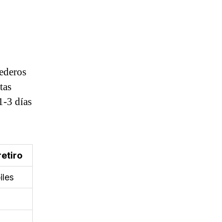
nederos
tas
1-3 días
etiro
iles