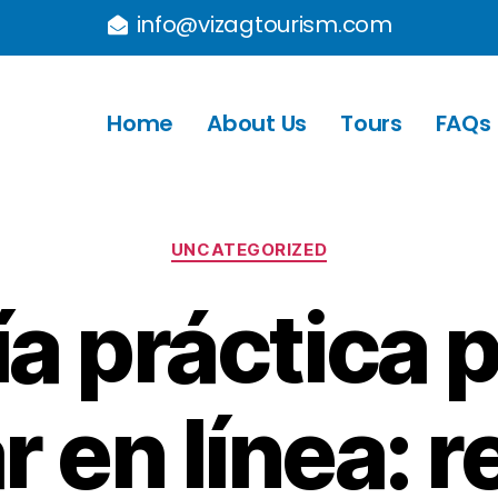
info@vizagtourism.com
Home
About Us
Tours
FAQs
UNCATEGORIZED
a práctica 
 en línea: r