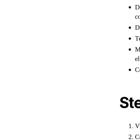
D
c
D
T
M
e
C
St
V
C