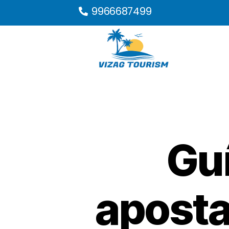
9966687499
Guí
apostar