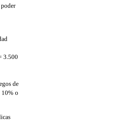
 poder
dad
= 3.500
uegos de
un 10% o
icas