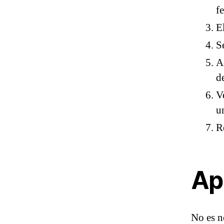
f
E
S
A
d
V
u
R
Ap
No es n