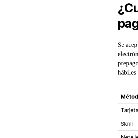
¿Cu
pag
Se acep
electrón
prepago
hábiles
Méto
Tarjet
Skrill
Netell