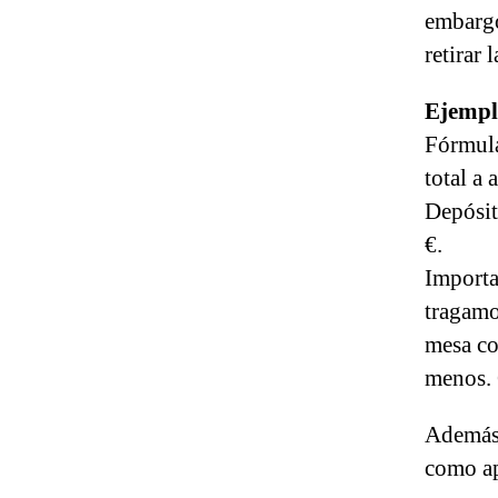
embargo
retirar 
Ejemplo
Fórmula
total a 
Depósit
€.
Importa
tragamo
mesa co
menos. 
Además 
como ap