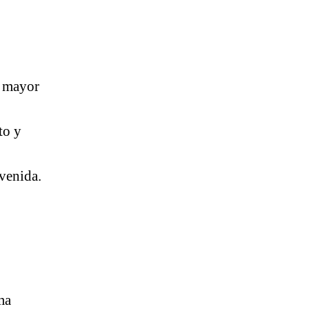
s mayor
to y
nvenida.
ma