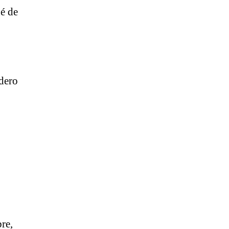
é de
edero
re,