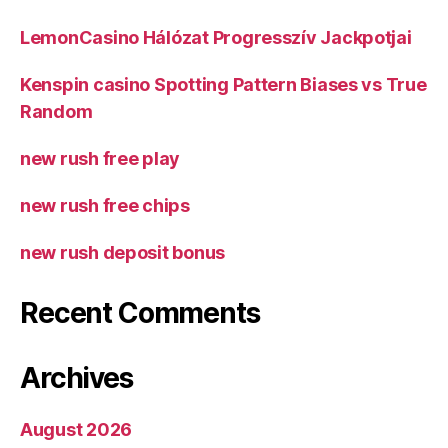
LemonCasino Hálózat Progresszív Jackpotjai
Kenspin casino Spotting Pattern Biases vs True
Random
new rush free play
new rush free chips
new rush deposit bonus
Recent Comments
Archives
August 2026