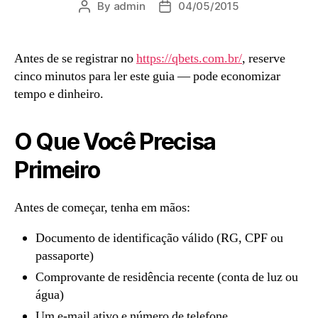
By
admin
04/05/2015
Antes de se registrar no
https://qbets.com.br/
, reserve
cinco minutos para ler este guia — pode economizar
tempo e dinheiro.
O Que Você Precisa
Primeiro
Antes de começar, tenha em mãos:
Documento de identificação válido (RG, CPF ou
passaporte)
Comprovante de residência recente (conta de luz ou
água)
Um e-mail ativo e número de telefone