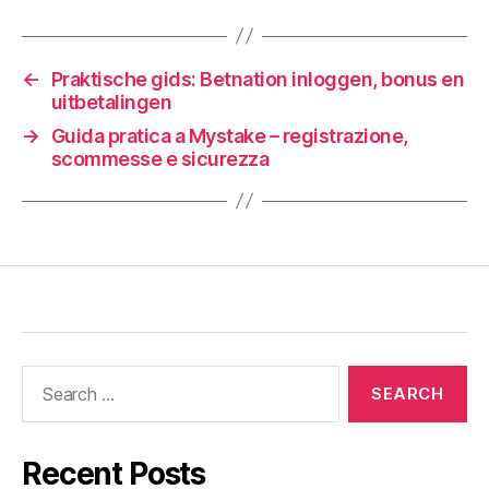
←
Praktische gids: Betnation inloggen, bonus en
uitbetalingen
→
Guida pratica a Mystake – registrazione,
scommesse e sicurezza
Recent Posts