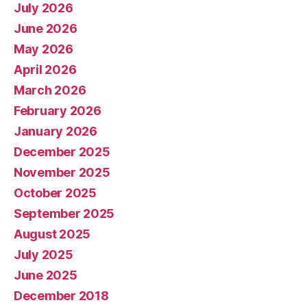
July 2026
June 2026
May 2026
April 2026
March 2026
February 2026
January 2026
December 2025
November 2025
October 2025
September 2025
August 2025
July 2025
June 2025
December 2018