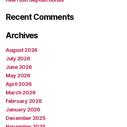
Recent Comments
Archives
August 2026
July 2026
June 2026
May 2026
April 2026
March 2026
February 2026
January 2026
December 2025
November 2025