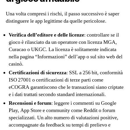
Una volta compresi i rischi, il passo successivo è saper
distinguere le app legittime da quelle pericolose.
Verifica dell’editore e delle licenze
: controllare se il
gioco è rilasciato da un operatore con licenza MGA,
Curacao o UKGC. La licenza è solitamente indicata
nella pagina “Informazioni” dell’app o sul sito web del
casinò.
Certificazioni di sicurezza
: SSL a 256 bit, conformità
ISO 27001 o certificazioni di terze parti come
eCOGRA garantiscono che le transazioni siano criptate
e i dati trattati secondo standard internazionali.
Recensioni e forum
: leggere i commenti su Google
Play, App Store e community come Reddit o forum
specializzati. Un alto numero di valutazioni positive,
accompagnate da feedback su tempi di prelievo e