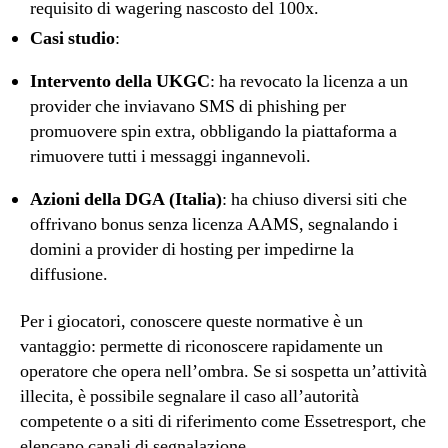
requisito di wagering nascosto del 100x.
Casi studio
:
Intervento della UKGC
: ha revocato la licenza a un
provider che inviavano SMS di phishing per
promuovere spin extra, obbligando la piattaforma a
rimuovere tutti i messaggi ingannevoli.
Azioni della DGA (Italia)
: ha chiuso diversi siti che
offrivano bonus senza licenza AAMS, segnalando i
domini a provider di hosting per impedirne la
diffusione.
Per i giocatori, conoscere queste normative è un
vantaggio: permette di riconoscere rapidamente un
operatore che opera nell’ombra. Se si sospetta un’attività
illecita, è possibile segnalare il caso all’autorità
competente o a siti di riferimento come Essetresport, che
elencano canali di segnalazione.