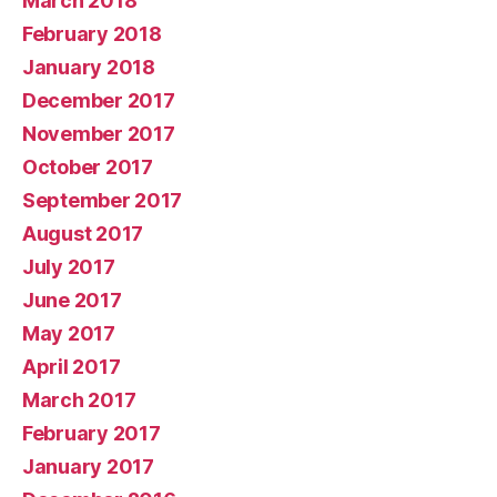
March 2018
February 2018
January 2018
December 2017
November 2017
October 2017
September 2017
August 2017
July 2017
June 2017
May 2017
April 2017
March 2017
February 2017
January 2017