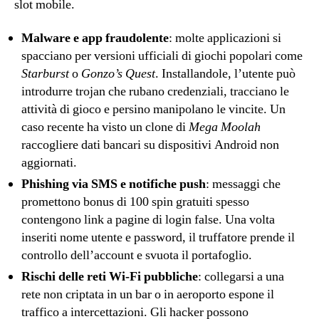
slot mobile.
Malware e app fraudolente
: molte applicazioni si
spacciano per versioni ufficiali di giochi popolari come
Starburst
o
Gonzo’s Quest
. Installandole, l’utente può
introdurre trojan che rubano credenziali, tracciano le
attività di gioco e persino manipolano le vincite. Un
caso recente ha visto un clone di
Mega Moolah
raccogliere dati bancari su dispositivi Android non
aggiornati.
Phishing via SMS e notifiche push
: messaggi che
promettono bonus di 100 spin gratuiti spesso
contengono link a pagine di login false. Una volta
inseriti nome utente e password, il truffatore prende il
controllo dell’account e svuota il portafoglio.
Rischi delle reti Wi‑Fi pubbliche
: collegarsi a una
rete non criptata in un bar o in aeroporto espone il
traffico a intercettazioni. Gli hacker possono