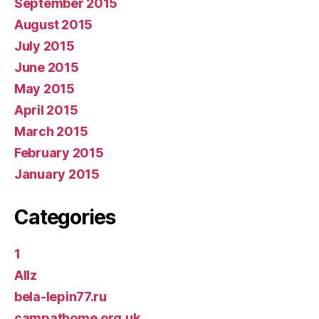
September 2015
August 2015
July 2015
June 2015
May 2015
April 2015
March 2015
February 2015
January 2015
Categories
1
Allz
bela-lepin77.ru
campathome.org.uk