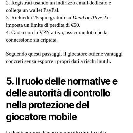
2. Registrati usando un indirizzo email dedicato e
collega un wallet PayPal.
3. Richiedi i 25 spin gratuiti su
Dead or Alive 2
e
imposta un limite di perdita di €50.
4. Gioca con la VPN attiva, assicurandoti che la
connessione sia criptata.
Seguendo questi passaggi, il giocatore ottiene vantaggi
concreti senza esporre i propri dati a rischi inutili.
5. Il ruolo delle normative e
delle autorità di controllo
nella protezione del
giocatore mobile
Le leggi europee hanno un impatto diretto sulla