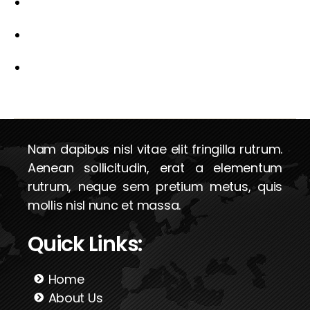
Nam dapibus nisl vitae elit fringilla rutrum.
Aenean sollicitudin, erat a elementum
rutrum, neque sem pretium metus, quis
mollis nisl nunc et massa.
Quick Links:
Home
About Us