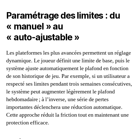
Paramétrage des limites : du
« manuel » au
« auto‑ajustable »
Les plateformes les plus avancées permettent un réglage
dynamique. Le joueur définit une limite de base, puis le
système ajuste automatiquement le plafond en fonction
de son historique de jeu. Par exemple, si un utilisateur a
respecté ses limites pendant trois semaines consécutives,
le système peut augmenter légèrement le plafond
hebdomadaire ; à l’inverse, une série de pertes
importantes déclenchera une réduction automatique.
Cette approche réduit la friction tout en maintenant une
protection efficace.