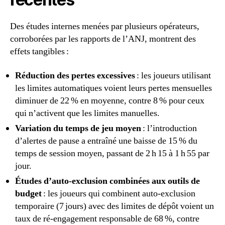
Des études internes menées par plusieurs opérateurs,
corroborées par les rapports de l’ANJ, montrent des
effets tangibles :
Réduction des pertes excessives
: les joueurs utilisant
les limites automatiques voient leurs pertes mensuelles
diminuer de 22 % en moyenne, contre 8 % pour ceux
qui n’activent que les limites manuelles.
Variation du temps de jeu moyen
: l’introduction
d’alertes de pause a entraîné une baisse de 15 % du
temps de session moyen, passant de 2 h 15 à 1 h 55 par
jour.
Études d’auto‑exclusion combinées aux outils de
budget
: les joueurs qui combinent auto‑exclusion
temporaire (7 jours) avec des limites de dépôt voient un
taux de ré‑engagement responsable de 68 %, contre