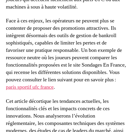
machines à sous à haute volatilité.
Face à ces enjeux, les opérateurs ne peuvent plus se
contenter de proposer des promotions attractives. Ils
intègrent désormais des outils de gestion de bankroll
sophistiqués, capables de limiter les pertes et de
favoriser une pratique responsable. Un bon exemple de
ressource neutre où les joueurs peuvent comparer les
fonctionnalités proposées est le site Sondages En France,
qui recense les différentes solutions disponibles. Vous
pouvez consulter le lien suivant pour en savoir plus :
paris sportif ufc france
.
Cet article décortique les tendances actuelles, les
fonctionnalités clés et les impacts concrets de ces
innovations. Nous analyserons l’évolution
réglementaire, les composantes techniques des systèmes
modernes, des études de cas de leaders du marché, ainsi