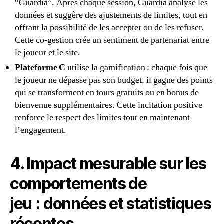
“Guardia”. Après chaque session, Guardia analyse les
données et suggère des ajustements de limites, tout en
offrant la possibilité de les accepter ou de les refuser.
Cette co‑gestion crée un sentiment de partenariat entre
le joueur et le site.
Plateforme C
utilise la gamification : chaque fois que
le joueur ne dépasse pas son budget, il gagne des points
qui se transforment en tours gratuits ou en bonus de
bienvenue supplémentaires. Cette incitation positive
renforce le respect des limites tout en maintenant
l’engagement.
4. Impact mesurable sur les
comportements de
jeu : données et statistiques
récentes