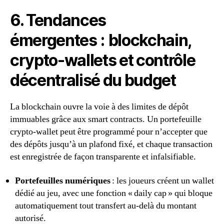
6. Tendances
émergentes : blockchain,
crypto‑wallets et contrôle
décentralisé du budget
La blockchain ouvre la voie à des limites de dépôt
immuables grâce aux smart contracts. Un portefeuille
crypto‑wallet peut être programmé pour n’accepter que
des dépôts jusqu’à un plafond fixé, et chaque transaction
est enregistrée de façon transparente et infalsifiable.
Portefeuilles numériques
: les joueurs créent un wallet
dédié au jeu, avec une fonction « daily cap » qui bloque
automatiquement tout transfert au‑delà du montant
autorisé.