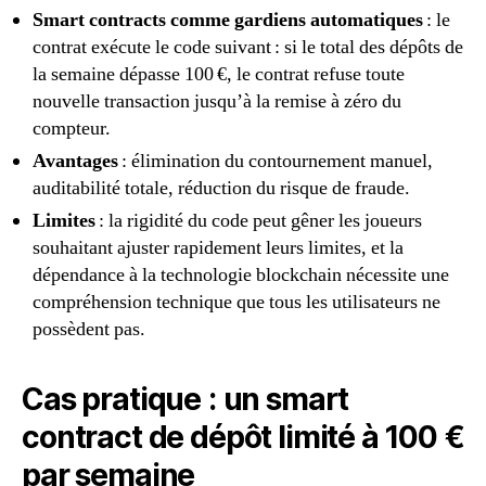
Smart contracts comme gardiens automatiques
: le
contrat exécute le code suivant : si le total des dépôts de
la semaine dépasse 100 €, le contrat refuse toute
nouvelle transaction jusqu’à la remise à zéro du
compteur.
Avantages
: élimination du contournement manuel,
auditabilité totale, réduction du risque de fraude.
Limites
: la rigidité du code peut gêner les joueurs
souhaitant ajuster rapidement leurs limites, et la
dépendance à la technologie blockchain nécessite une
compréhension technique que tous les utilisateurs ne
possèdent pas.
Cas pratique : un smart
contract de dépôt limité à 100 €
par semaine