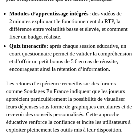
Modules d’apprentissage intégrés
: des vidéos de
2 minutes expliquant le fonctionnement du RTP, la
différence entre volatilité basse et élevée, et comment
fixer un budget réaliste.
Quiz interactifs
: après chaque session éducative, un
court questionnaire permet de valider la compréhension
et d’offrir un petit bonus de 5 € en cas de réussite,
encourageant ainsi la rétention d’information.
Les retours d’expérience recueillis sur des forums
comme Sondages En France indiquent que les joueurs
apprécient particulièrement la possibilité de visualiser
leurs dépenses sous forme de graphiques circulaires et de
recevoir des conseils personnalisés. Cette approche
éducative renforce la confiance et incite les utilisateurs à
exploiter pleinement les outils mis à leur disposition.