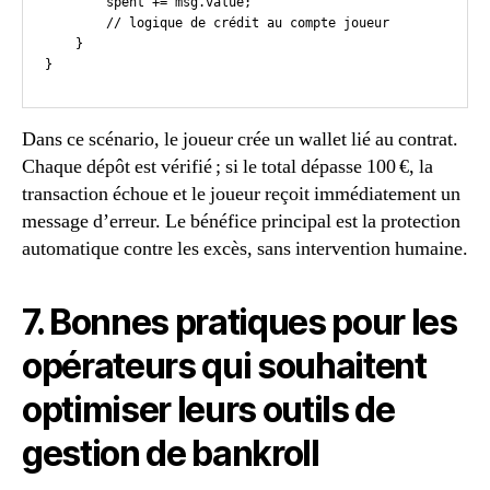
        spent += msg.value;

        // logique de crédit au compte joueur

    }

Dans ce scénario, le joueur crée un wallet lié au contrat.
Chaque dépôt est vérifié ; si le total dépasse 100 €, la
transaction échoue et le joueur reçoit immédiatement un
message d’erreur. Le bénéfice principal est la protection
automatique contre les excès, sans intervention humaine.
7. Bonnes pratiques pour les
opérateurs qui souhaitent
optimiser leurs outils de
gestion de bankroll