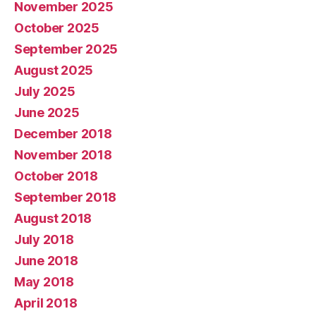
November 2025
October 2025
September 2025
August 2025
July 2025
June 2025
December 2018
November 2018
October 2018
September 2018
August 2018
July 2018
June 2018
May 2018
April 2018