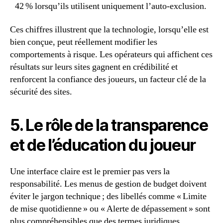
42 % lorsqu’ils utilisent uniquement l’auto‑exclusion.
Ces chiffres illustrent que la technologie, lorsqu’elle est
bien conçue, peut réellement modifier les
comportements à risque. Les opérateurs qui affichent ces
résultats sur leurs sites gagnent en crédibilité et
renforcent la confiance des joueurs, un facteur clé de la
sécurité des sites.
5. Le rôle de la transparence
et de l’éducation du joueur
Une interface claire est le premier pas vers la
responsabilité. Les menus de gestion de budget doivent
éviter le jargon technique ; des libellés comme « Limite
de mise quotidienne » ou « Alerte de dépassement » sont
plus compréhensibles que des termes juridiques.