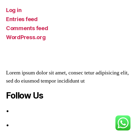
Log in
Entries feed
Comments feed
WordPress.org
Lorem ipsum dolor sit amet, consec tetur adipisicing elit,
sed do eiusmod tempor incididunt ut
Follow Us