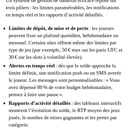
Un système de gestion de bankroll efficace repose sur
trois piliers : les limites paramétrables, les notifications
en temps réel et les rapports d’activité détaillés.
Limites de dépôt, de mise et de perte
: les joueurs
peuvent fixer un plafond quotidien, hebdomadaire ou
mensuel. Certains sites offrent même des limites par
type de jeu (par exemple, 50 € max sur les paris UFC et
30 € sur les slots à volatilité élevée).
Alertes en temps réel
: dès que le solde approche la
limite définie, une notification push ou un SMS avertit
le joueur. Les messages sont personnalisables : « Vous
avez dépensé 80 % de votre budget hebdomadaire,
pensez à faire une pause ».
Rapports d’activité détaillés
: des tableaux interactifs
montrent l’évolution du solde, le RTP moyen des jeux
joués, le nombre de mises gagnantes et les pertes par
catégorie.