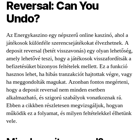
Reversal: Can You
Undo?
Az Energykaszino egy népszerű online kaszinó, ahol a
játékosok különféle szerencsejátékokat élvezhetnek. A
deposit reversal (betét visszavonás) egy olyan lehetőség,
amely lehetővé teszi, hogy a játékosok visszafordítsák a
befizetésüket bizonyos feltételek mellett. Ez a funkció
hasznos lehet, ha hibás tranzakciót hajtottak végre, vagy
ha meggondolták magukat. Azonban fontos megérteni,
hogy a deposit reversal nem minden esetben
alkalmazható, és szigorú szabályok vonatkoznak rá.
Ebben a cikkben részletesen megvizsgáljuk, hogyan
működik ez a folyamat, és milyen feltételekkel élhetünk
vele.