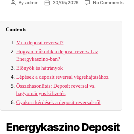
By
admin
30/05/2026
No Comments
Contents
Mi a deposit reversal?
Hogyan működik a deposit reversal az
Energykaszino-ban?
Előnyök és hátrányok
Lépések a deposit reversal végrehajtásához
Összehasonlítás: Deposit reversal vs.
hagyományos kifizetés
Gyakori kérdések a deposit reversal-ről
Energykaszino Deposit