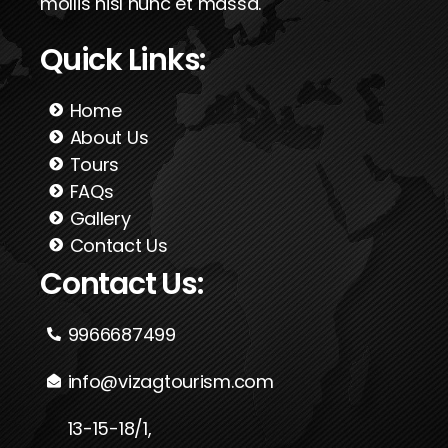
mollis nisl nunc et massa.
Quick Links:
Home
About Us
Tours
FAQs
Gallery
Contact Us
Contact Us:
9966687499
info@vizagtourism.com
13-15-18/1,