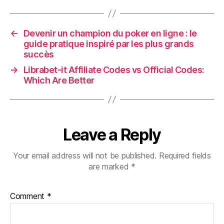
←
Devenir un champion du poker en ligne : le
guide pratique inspiré par les plus grands
succès
→
Librabet-it Affiliate Codes vs Official Codes:
Which Are Better
Leave a Reply
Your email address will not be published.
Required fields
are marked
*
Comment
*