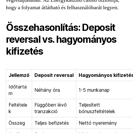
végrehajtásában. Az Energykaszino casino biztosítja,
hogy a folyamat átlátható és felhasználóbarát legyen.
Összehasonlítás: Deposit
reversal vs. hagyományos
kifizetés
Jellemző
Deposit reversal
Hagyományos kifizeté
Időtarta
Néhány óra
1-5 munkanap
m
Feltétele
Függőben lévő
Teljesített
k
tranzakció
bónuszfeltételek
Összeg
Teljes befizetés
Nettó nyeremény