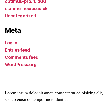
optimus-pro.ru 200
stanmerhouse.co.uk
Uncategorized
Meta
Log in
Entries feed
Comments feed
WordPress.org
Lorem ipsum dolor sit amet, consec tetur adipisicing elit,
sed do eiusmod tempor incididunt ut