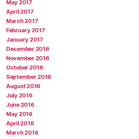
May 2017
April 2017
March 2017
February 2017
January 2017
December 2016
November 2016
October 2016
September 2016
August 2016
July 2016
June 2016
May 2016
April 2016
March 2016