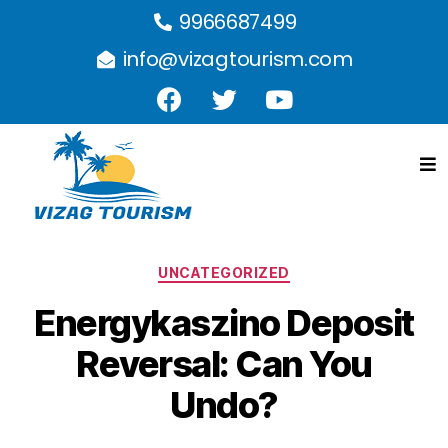
9966687499
info@vizagtourism.com
UNCATEGORIZED
Energykaszino Deposit
Reversal: Can You
Undo?