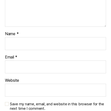
Name
*
Email
*
Website
Save my name, email, and website in this browser for the
next time I comment.