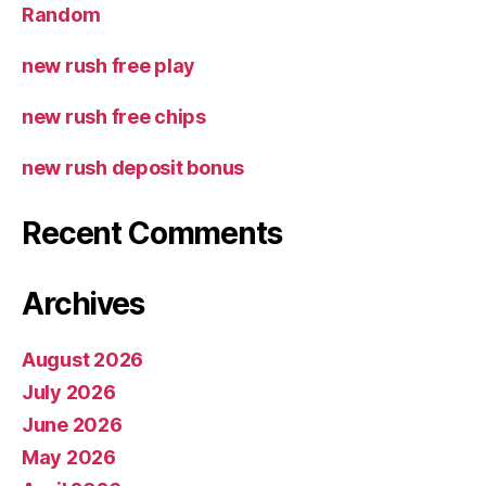
Random
new rush free play
new rush free chips
new rush deposit bonus
Recent Comments
Archives
August 2026
July 2026
June 2026
May 2026