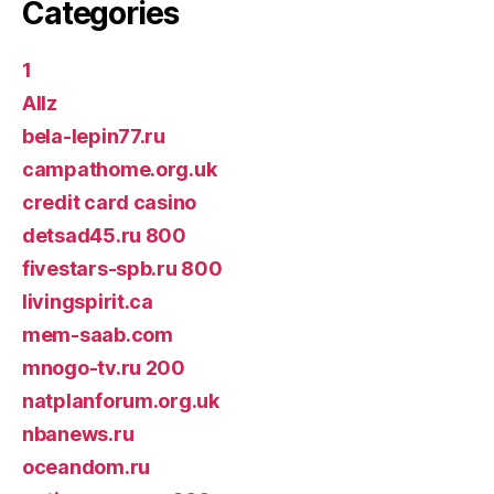
Categories
1
Allz
bela-lepin77.ru
campathome.org.uk
credit card casino
detsad45.ru 800
fivestars-spb.ru 800
livingspirit.ca
mem-saab.com
mnogo-tv.ru 200
natplanforum.org.uk
nbanews.ru
oceandom.ru