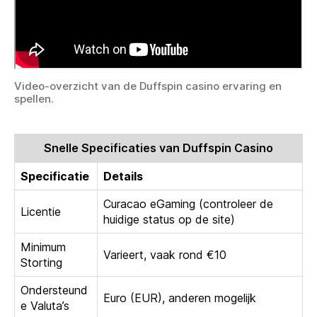
Video-overzicht van de Duffspin casino ervaring en
spellen.
Snelle Specificaties van Duffspin Casino
Specificatie
Details
Curacao eGaming (controleer de
Licentie
huidige status op de site)
Minimum
Varieert, vaak rond €10
Storting
Ondersteund
Euro (EUR), anderen mogelijk
e Valuta’s