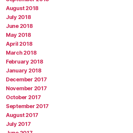
August 2018
July 2018
June 2018
May 2018
April 2018
March 2018
February 2018
January 2018
December 2017
November 2017
October 2017
September 2017
August 2017
July 2017
June 2017