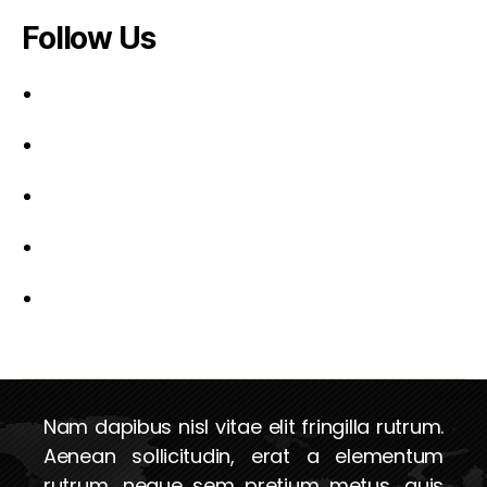
Follow Us
Nam dapibus nisl vitae elit fringilla rutrum.
Aenean sollicitudin, erat a elementum
rutrum, neque sem pretium metus, quis