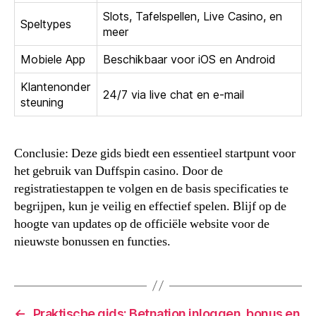
Slots, Tafelspellen, Live Casino, en
Speltypes
meer
Mobiele App
Beschikbaar voor iOS en Android
Klantenonder
24/7 via live chat en e-mail
steuning
Conclusie: Deze gids biedt een essentieel startpunt voor
het gebruik van Duffspin casino. Door de
registratiestappen te volgen en de basis specificaties te
begrijpen, kun je veilig en effectief spelen. Blijf op de
hoogte van updates op de officiële website voor de
nieuwste bonussen en functies.
←
Praktische gids: Betnation inloggen, bonus en