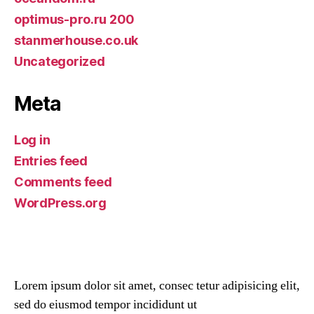
optimus-pro.ru 200
stanmerhouse.co.uk
Uncategorized
Meta
Log in
Entries feed
Comments feed
WordPress.org
Lorem ipsum dolor sit amet, consec tetur adipisicing elit,
sed do eiusmod tempor incididunt ut