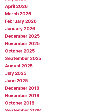
April 2026
March 2026
February 2026
January 2026
December 2025
November 2025
October 2025
September 2025
August 2025
July 2025
June 2025
December 2018
November 2018
October 2018
September 2018