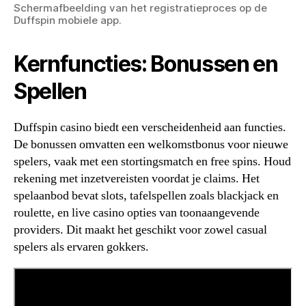
Schermafbeelding van het registratieproces op de
Duffspin mobiele app.
Kernfuncties: Bonussen en
Spellen
Duffspin casino biedt een verscheidenheid aan functies.
De bonussen omvatten een welkomstbonus voor nieuwe
spelers, vaak met een stortingsmatch en free spins. Houd
rekening met inzetvereisten voordat je claims. Het
spelaanbod bevat slots, tafelspellen zoals blackjack en
roulette, en live casino opties van toonaangevende
providers. Dit maakt het geschikt voor zowel casual
spelers als ervaren gokkers.