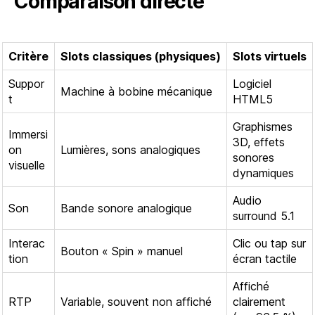
Comparaison directe
Critère
Slots classiques (physiques)
Slots virtuels
Suppor
Logiciel
Machine à bobine mécanique
t
HTML5
Graphismes
Immersi
3D, effets
on
Lumières, sons analogiques
sonores
visuelle
dynamiques
Audio
Son
Bande sonore analogique
surround 5.1
Interac
Clic ou tap sur
Bouton « Spin » manuel
tion
écran tactile
Affiché
RTP
Variable, souvent non affiché
clairement