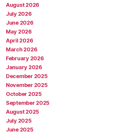
August 2026
July 2026
June 2026
May 2026
April 2026
March 2026
February 2026
January 2026
December 2025
November 2025
October 2025
September 2025
August 2025
July 2025
June 2025