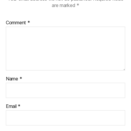
are marked
*
Comment
*
Name
*
Email
*