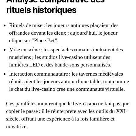
rituels historiques
Rituels de mise : les joueurs antiques plaçaient des
offrandes devant les dieux ; aujourd’hui, le joueur
clique sur “Place Bet”.
Mise en scène : les spectacles romains incluaient des
musiciens ; les studios live‑casino utilisent des
lumières LED et des bande‑sons personnalisés.
Interaction communautaire : les tavernes médiévales
réunissaient les joueurs autour d’une table, tout comme
le chat du live‑casino crée une communauté virtuelle.
Ces parallèles montrent que le live‑casino ne fait pas que
copier le passé : il le réinterprète avec les outils du XXIᵉ
siècle, offrant une expérience à la fois familière et
novatrice.