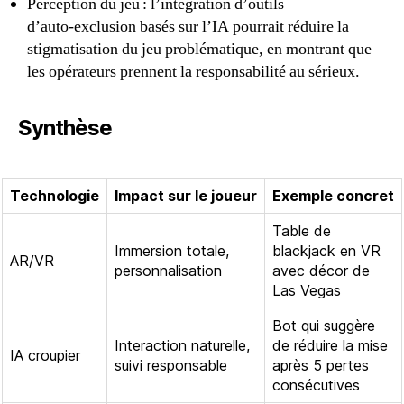
Perception du jeu : l’intégration d’outils
d’auto‑exclusion basés sur l’IA pourrait réduire la
stigmatisation du jeu problématique, en montrant que
les opérateurs prennent la responsabilité au sérieux.
Synthèse
Technologie
Impact sur le joueur
Exemple concret
Table de
Immersion totale,
blackjack en VR
AR/VR
personnalisation
avec décor de
Las Vegas
Bot qui suggère
Interaction naturelle,
de réduire la mise
IA croupier
suivi responsable
après 5 pertes
consécutives