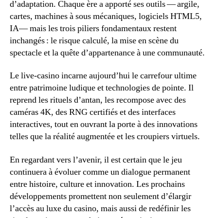
d’adaptation. Chaque ère a apporté ses outils — argile,
cartes, machines à sous mécaniques, logiciels HTML5,
IA— mais les trois piliers fondamentaux restent
inchangés : le risque calculé, la mise en scène du
spectacle et la quête d’appartenance à une communauté.
Le live‑casino incarne aujourd’hui le carrefour ultime
entre patrimoine ludique et technologies de pointe. Il
reprend les rituels d’antan, les recompose avec des
caméras 4K, des RNG certifiés et des interfaces
interactives, tout en ouvrant la porte à des innovations
telles que la réalité augmentée et les croupiers virtuels.
En regardant vers l’avenir, il est certain que le jeu
continuera à évoluer comme un dialogue permanent
entre histoire, culture et innovation. Les prochains
développements promettent non seulement d’élargir
l’accès au luxe du casino, mais aussi de redéfinir les