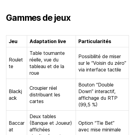
Gammes de jeux
Jeu
Adaptation live
Particularités
Table tournante
Possibilité de miser
Roulet
réelle, vue du
sur le “Voisin du zéro”
te
tableau et de la
via interface tactile
roue
Bouton “Double
Croupier réel
Blackj
Down” interactif,
distribuant les
ack
affichage du RTP
cartes
(99,5 %)
Deux tables
Baccar
(Banque et Joueur)
Option “Tie Bet”
at
affichées
avec mise minimale