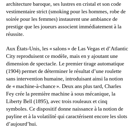
architecture baroque, ses lustres en cristal et son code
vestimentaire strict (smoking pour les hommes, robe de
soirée pour les femmes) instaurent une ambiance de
prestige que les joueurs associent immédiatement à la
réussite.
Aux États‑Unis, les « salons » de Las Vegas et d’Atlantic
City reproduisent ce modèle, mais en y ajoutant une
dimension de spectacle. Le premier tirage automatique
(1904) permet de déterminer le résultat d’une roulette
sans intervention humaine, introduisant ainsi la notion
de « machine‑à‑chance ». Deux ans plus tard, Charles
Fey crée la première machine à sous mécanique, la
Liberty Bell (1895), avec trois rouleaux et cinq
symboles. Ce dispositif donne naissance à la notion de
payline et à la volatilité qui caractérisent encore les slots
d’aujourd’hui.