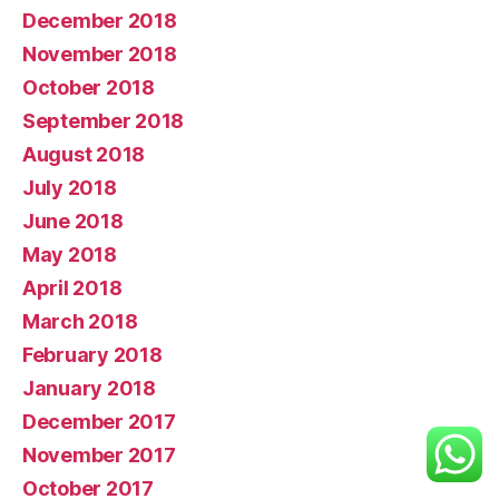
December 2018
November 2018
October 2018
September 2018
August 2018
July 2018
June 2018
May 2018
April 2018
March 2018
February 2018
January 2018
December 2017
November 2017
October 2017