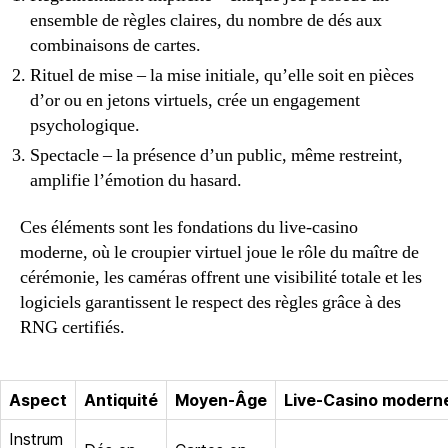
ensemble de règles claires, du nombre de dés aux
combinaisons de cartes.
Rituel de mise – la mise initiale, qu’elle soit en pièces
d’or ou en jetons virtuels, crée un engagement
psychologique.
Spectacle – la présence d’un public, même restreint,
amplifie l’émotion du hasard.
Ces éléments sont les fondations du live‑casino
moderne, où le croupier virtuel joue le rôle du maître de
cérémonie, les caméras offrent une visibilité totale et les
logiciels garantissent le respect des règles grâce à des
RNG certifiés.
Aspect
Antiquité
Moyen‑Âge
Live‑Casino modern
Instrum