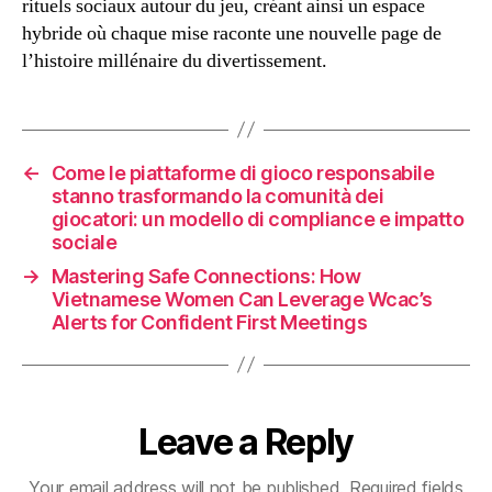
rituels sociaux autour du jeu, créant ainsi un espace
hybride où chaque mise raconte une nouvelle page de
l’histoire millénaire du divertissement.
←
Come le piattaforme di gioco responsabile
stanno trasformando la comunità dei
giocatori: un modello di compliance e impatto
sociale
→
Mastering Safe Connections: How
Vietnamese Women Can Leverage Wcac’s
Alerts for Confident First Meetings
Leave a Reply
Your email address will not be published.
Required fields