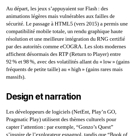
Au départ, les jeux s’appuyaient sur Flash : des
animations légères mais vulnérables aux failles de
sécurité. Le passage à HTML5 (vers 2015) a permis une
compatibilité mobile totale, un rendu graphique haute
résolution et une meilleure intégration du RNG certifié
par des autorités comme eCOGRA. Les slots modernes
affichent désormais des RTP (Return to Player) entre
92 % et 98 %, avec des volatilités allant du « low » (gains
fréquents de petite taille) au « high » (gains rares mais
massifs).
Design et narration
Les développeurs de logiciels (NetEnt, Play’n GO,
Pragmatic Play) utilisent des thèmes culturels pour
capter l’attention : par exemple, “Gonzo’s Quest”
s’inspire de l’explorateur espagnol, tandis que “Book of