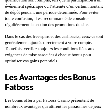
qualification sont remplis, tels que la participation à un
événement spécifique ou l’atteinte d’un certain montant
de dépôt pendant une période déterminée. Pour éviter
toute confusion, il est recommandé de consulter
régulièrement la section des promotions du site.
Dans le cas des free spins et des cashbacks, ceux-ci sont
généralement ajoutés directement à votre compte.
Toutefois, vérifiez toujours les conditions liées aux
exigences de mise associées à chaque bonus pour
optimiser vos gains potentiels.
Les Avantages des Bonus
Fatboss
Les bonus offerts par Fatboss Casino présentent de
nombreux avantages qui attirent les passionnés de jeux