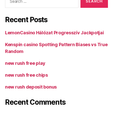
Recent Posts
LemonCasino Hálózat Progresszív Jackpotjai
Kenspin casino Spotting Pattern Biases vs True
Random
new rush free play
new rush free chips
new rush deposit bonus
Recent Comments