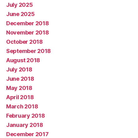
July 2025
June 2025
December 2018
November 2018
October 2018
September 2018
August 2018
July 2018
June 2018
May 2018
April 2018
March 2018
February 2018
January 2018
December 2017