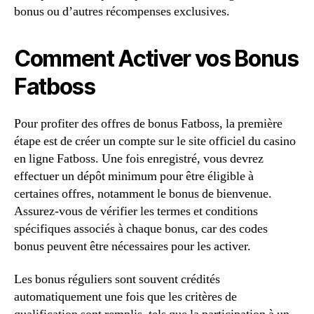
bonus ou d’autres récompenses exclusives.
Comment Activer vos Bonus
Fatboss
Pour profiter des offres de bonus Fatboss, la première
étape est de créer un compte sur le site officiel du casino
en ligne Fatboss. Une fois enregistré, vous devrez
effectuer un dépôt minimum pour être éligible à
certaines offres, notamment le bonus de bienvenue.
Assurez-vous de vérifier les termes et conditions
spécifiques associés à chaque bonus, car des codes
bonus peuvent être nécessaires pour les activer.
Les bonus réguliers sont souvent crédités
automatiquement une fois que les critères de