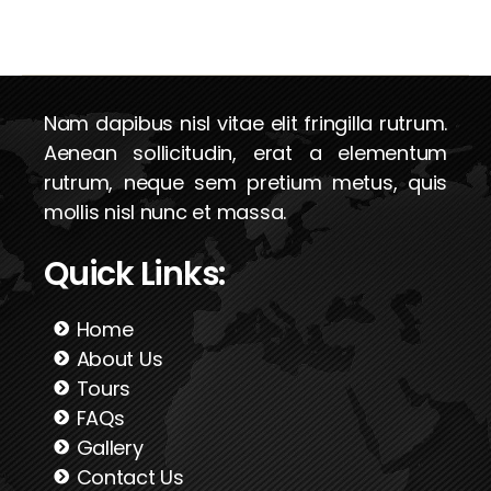
Nam dapibus nisl vitae elit fringilla rutrum.
Aenean sollicitudin, erat a elementum
rutrum, neque sem pretium metus, quis
mollis nisl nunc et massa.
Quick Links:
Home
About Us
Tours
FAQs
Gallery
Contact Us