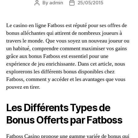
By
admin
25/05/2015
Le casino en ligne Fatboss est réputé pour ses offres de
bonus alléchantes qui attirent de nombreux joueurs à
travers le monde. Que vous soyez un nouveau joueur ou
un habitué, comprendre comment maximiser vos gains
grâce aux bonus Fatboss est essentiel pour une
expérience de jeu enrichissante. Dans cet article, nous
explorerons les différents bonus disponibles chez
Fatboss, comment y accéder et les avantages que vous
pouvez en tirer.
Les Différents Types de
Bonus Offerts par Fatboss
Fatboss Casino propose une gamme variée de bonus qui