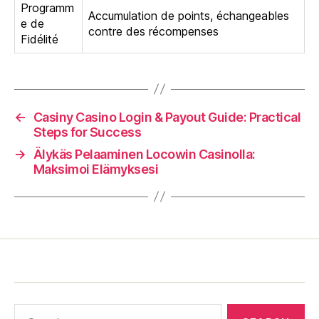
Programm
Accumulation de points, échangeables
e de
contre des récompenses
Fidélité
←
Casiny Casino Login & Payout Guide: Practical
Steps for Success
→
Älykäs Pelaaminen Locowin Casinolla:
Maksimoi Elämyksesi