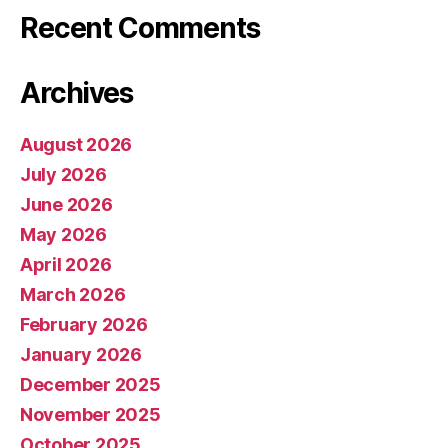
Recent Comments
Archives
August 2026
July 2026
June 2026
May 2026
April 2026
March 2026
February 2026
January 2026
December 2025
November 2025
October 2025