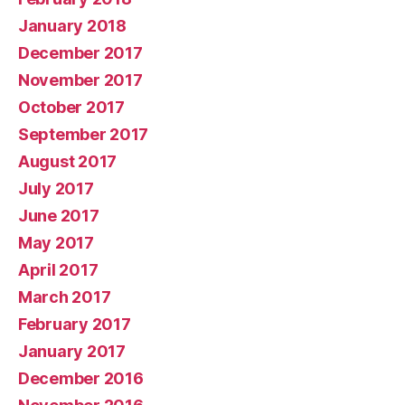
January 2018
December 2017
November 2017
October 2017
September 2017
August 2017
July 2017
June 2017
May 2017
April 2017
March 2017
February 2017
January 2017
December 2016