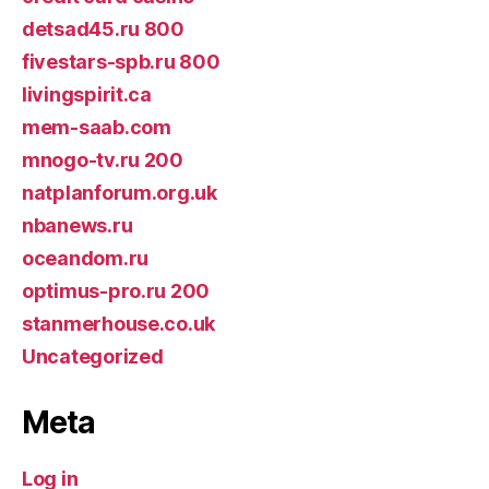
detsad45.ru 800
fivestars-spb.ru 800
livingspirit.ca
mem-saab.com
mnogo-tv.ru 200
natplanforum.org.uk
nbanews.ru
oceandom.ru
optimus-pro.ru 200
stanmerhouse.co.uk
Uncategorized
Meta
Log in