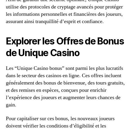
utilise des protocoles de cryptage avancés pour protéger
les informations personnelles et financières des joueurs,
assurant ainsi tranquillité d’esprit et confiance.
Explorer les Offres de Bonus
de Unique Casino
Les “Unique Casino bonus” sont parmi les plus lucratifs
dans le secteur des casinos en ligne. Ces offres incluent
généralement des bonus de bienvenue, des tours gratuits,
et des remises en espèces, conçues pour enrichir
l’expérience des joueurs et augmenter leurs chances de
gain.
Pour capitaliser sur ces bonus, les nouveaux joueurs
doivent vérifier les conditions d’éligibilité et les