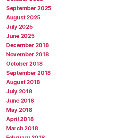
September 2025
August 2025
July 2025
June 2025
December 2018
November 2018
October 2018
September 2018
August 2018
July 2018
June 2018
May 2018
April 2018
March 2018
February 2018