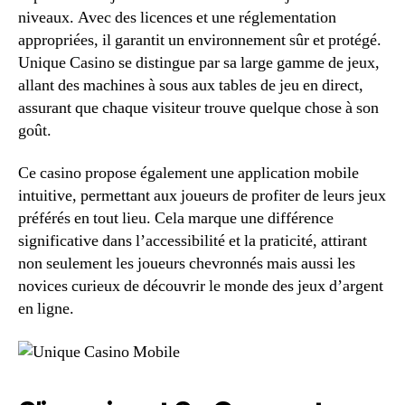
niveaux. Avec des licences et une réglementation
appropriées, il garantit un environnement sûr et protégé.
Unique Casino se distingue par sa large gamme de jeux,
allant des machines à sous aux tables de jeu en direct,
assurant que chaque visiteur trouve quelque chose à son
goût.
Ce casino propose également une application mobile
intuitive, permettant aux joueurs de profiter de leurs jeux
préférés en tout lieu. Cela marque une différence
significative dans l’accessibilité et la praticité, attirant
non seulement les joueurs chevronnés mais aussi les
novices curieux de découvrir le monde des jeux d’argent
en ligne.