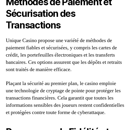
Méthodes de Paiement et
Sécurisation des
Transactions
Unique Casino propose une variété de méthodes de
paiement fiables et sécurisées, y compris les cartes de
crédit, les portefeuilles électroniques et les transferts
bancaires. Ces options assurent que les dépôts et retraits
sont traités de manière efficace.
Plaçant la sécurité au premier plan, le casino emploie
une technologie de cryptage de pointe pour protéger les
transactions financières. Cela garantit que toutes les
informations sensibles des joueurs restent confidentielles
et protégées contre toute forme de cyberattaque.