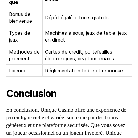
que
Bonus de
Dépôt égalé + tours gratuits
bienvenue
Types de
Machines à sous, jeux de table, jeux
jeux
en direct
Méthodes de
Cartes de crédit, portefeuilles
paiement
électroniques, cryptomonnaies
Licence
Réglementation fiable et reconnue
Conclusion
En conclusion, Unique Casino offre une expérience de
jeu en ligne riche et variée, soutenue par des bonus
généreux et une plateforme sécurisée. Que vous soyez
un joueur occasionnel ou un joueur invétéré, Unique