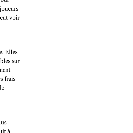
 joueurs
eut voir
. Elles
ables sur
ment
s frais
de
nus
uit à