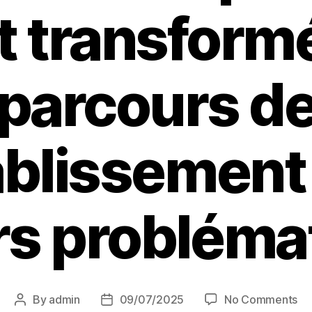
t transformé
parcours d
ablissement
rs probléma
By
admin
09/07/2025
No Comments