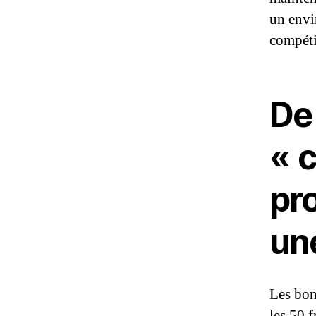
un envi
compéti
De
« c
pro
un
Les bon
les 50 f