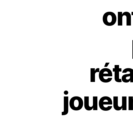
on
rét
joueu