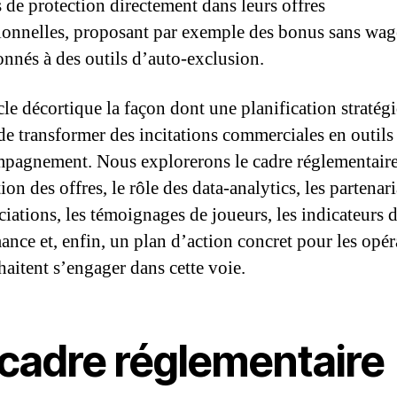
 de protection directement dans leurs offres
onnelles, proposant par exemple des bonus sans wag
onnés à des outils d’auto‑exclusion.
cle décortique la façon dont une planification stratég
de transformer des incitations commerciales en outils
pagnement. Nous explorerons le cadre réglementaire
ion des offres, le rôle des data‑analytics, les partenar
ciations, les témoignages de joueurs, les indicateurs 
ance et, enfin, un plan d’action concret pour les opér
haitent s’engager dans cette voie.
 cadre réglementaire