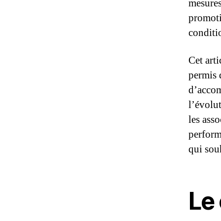
mesures
promoti
conditi
Cet arti
permis 
d’accom
l’évolut
les asso
perform
qui sou
Le