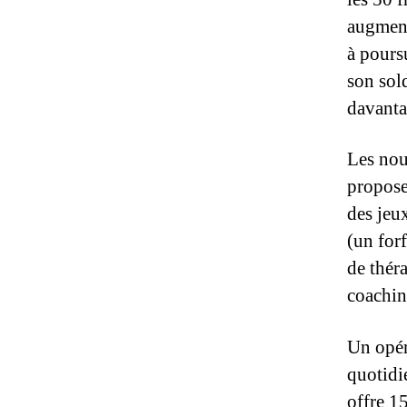
augment
à pours
son sold
davanta
Les nou
proposen
des jeu
(un forf
de théra
coachin
Un opér
quotidi
offre 1