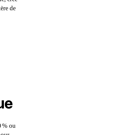
tère de
ue
0 % ou
pour