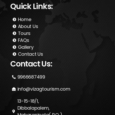
Quick Links:
Home
About Us
Tours
FAQs
Gallery
Contact Us
Contact Us:
9966687499
info@vizagtourism.com
13-15-18/1,
Dibbalapalem,
Maharanipeta( P.O ),