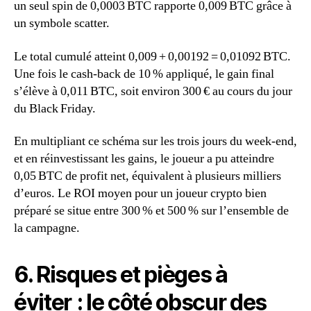
un seul spin de 0,0003 BTC rapporte 0,009 BTC grâce à
un symbole scatter.
Le total cumulé atteint 0,009 + 0,00192 = 0,01092 BTC.
Une fois le cash‑back de 10 % appliqué, le gain final
s’élève à 0,011 BTC, soit environ 300 € au cours du jour
du Black Friday.
En multipliant ce schéma sur les trois jours du week‑end,
et en réinvestissant les gains, le joueur a pu atteindre
0,05 BTC de profit net, équivalent à plusieurs milliers
d’euros. Le ROI moyen pour un joueur crypto bien
préparé se situe entre 300 % et 500 % sur l’ensemble de
la campagne.
6. Risques et pièges à
éviter : le côté obscur des