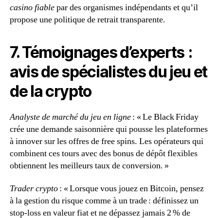
casino fiable
par des organismes indépendants et qu’il
propose une politique de retrait transparente.
7. Témoignages d’experts :
avis de spécialistes du jeu et
de la crypto
Analyste de marché du jeu en ligne
: « Le Black Friday
crée une demande saisonnière qui pousse les plateformes
à innover sur les offres de free spins. Les opérateurs qui
combinent ces tours avec des bonus de dépôt flexibles
obtiennent les meilleurs taux de conversion. »
Trader crypto
: « Lorsque vous jouez en Bitcoin, pensez
à la gestion du risque comme à un trade : définissez un
stop‑loss en valeur fiat et ne dépassez jamais 2 % de