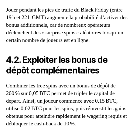
Jouer pendant les pics de trafic du Black Friday (entre
19 h et 22 h GMT) augmente la probabilité d’activer des
bonus additionnels, car de nombreux opérateurs
déclenchent des « surprise spins » aléatoires lorsqu’un
certain nombre de joueurs est en ligne.
4.2. Exploiter les bonus de
dépôt complémentaires
Combiner les free spins avec un bonus de dépôt de
200 % sur 0,05 BTC permet de tripler le capital de
départ. Ainsi, un joueur commence avec 0,15 BTC,
utilise 0,02 BTC pour les spins, puis réinvestit les gains
obtenus pour atteindre rapidement le wagering requis et
débloquer le cash‑back de 10 %.