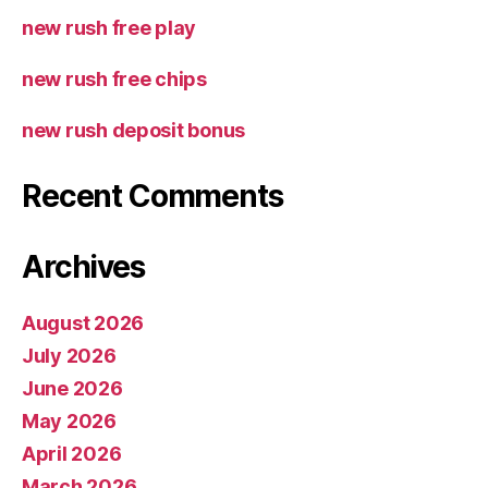
new rush free play
new rush free chips
new rush deposit bonus
Recent Comments
Archives
August 2026
July 2026
June 2026
May 2026
April 2026
March 2026