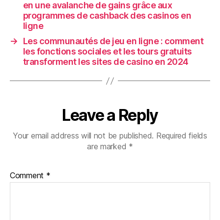
en une avalanche de gains grâce aux
programmes de cashback des casinos en
ligne
→
Les communautés de jeu en ligne : comment
les fonctions sociales et les tours gratuits
transforment les sites de casino en 2024
Leave a Reply
Your email address will not be published.
Required fields
are marked
*
Comment
*