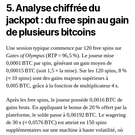
5. Analyse chiffrée du
jackpot : du free spin au gain
de plusieurs bitcoins
Une session typique commence par 120 free spins sur
Gates of Olympus
(RTP = 96,5 %). Le joueur mise
0,0001 BTC par spin, générant un gain moyen de
0,00015 BTC (soit 1,5 × la mise). Sur les 120 spins, 8 %
(≈ 10 spins) sont des gains majeurs supérieurs à
0,005 BTC, grâce à la fonction de multiplicateur 4 x.
Après les free spins, le joueur possède 0,0016 BTC de
gains bruts. En appliquant le bonus de 20 % offert par la
plateforme, le solde passe à 0,00192 BTC. Le wagering
de 30 x (≈ 0,0576 BTC) est atteint en 150 spins
supplémentaires sur une machine à haute volatilité, où