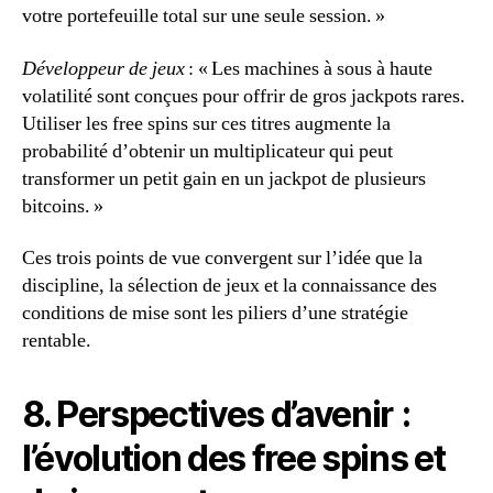
votre portefeuille total sur une seule session. »
Développeur de jeux
: « Les machines à sous à haute
volatilité sont conçues pour offrir de gros jackpots rares.
Utiliser les free spins sur ces titres augmente la
probabilité d’obtenir un multiplicateur qui peut
transformer un petit gain en un jackpot de plusieurs
bitcoins. »
Ces trois points de vue convergent sur l’idée que la
discipline, la sélection de jeux et la connaissance des
conditions de mise sont les piliers d’une stratégie
rentable.
8. Perspectives d’avenir :
l’évolution des free spins et