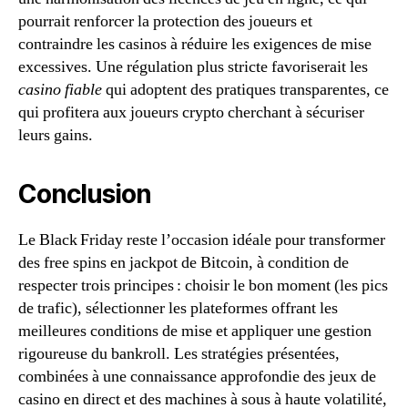
pourrait renforcer la protection des joueurs et
contraindre les casinos à réduire les exigences de mise
excessives. Une régulation plus stricte favoriserait les
casino fiable
qui adoptent des pratiques transparentes, ce
qui profitera aux joueurs crypto cherchant à sécuriser
leurs gains.
Conclusion
Le Black Friday reste l’occasion idéale pour transformer
des free spins en jackpot de Bitcoin, à condition de
respecter trois principes : choisir le bon moment (les pics
de trafic), sélectionner les plateformes offrant les
meilleures conditions de mise et appliquer une gestion
rigoureuse du bankroll. Les stratégies présentées,
combinées à une connaissance approfondie des jeux de
casino en direct et des machines à sous à haute volatilité,