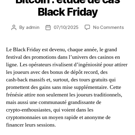
Black Friday
By
admin
07/10/2025
No Comments
Le Black Friday est devenu, chaque année, le grand
festival des promotions dans l’univers des casinos en
ligne. Les opérateurs rivalisent d’ingéniosité pour attirer
les joueurs avec des bonus de dépôt record, des
cash‑back massifs et, surtout, des tours gratuits qui
promettent des gains sans mise supplémentaire. Cette
frénésie attire non seulement les joueurs traditionnels,
mais aussi une communauté grandissante de
crypto‑enthousiastes, qui voient dans les
cryptomonnaies un moyen rapide et anonyme de
financer leurs sessions.