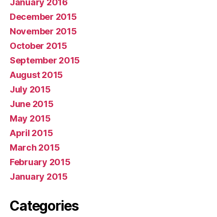
January 2016
December 2015
November 2015
October 2015
September 2015
August 2015
July 2015
June 2015
May 2015
April 2015
March 2015
February 2015
January 2015
Categories