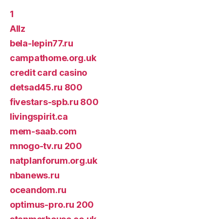
1
Allz
bela-lepin77.ru
campathome.org.uk
credit card casino
detsad45.ru 800
fivestars-spb.ru 800
livingspirit.ca
mem-saab.com
mnogo-tv.ru 200
natplanforum.org.uk
nbanews.ru
oceandom.ru
optimus-pro.ru 200