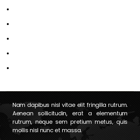
Nam dapibus nisl vitae elit fringilla rutrum.
Aenean sollicitudin, erat a elementum
rutrum, neque sem pretium metus, quis
mollis nisl nunc et massa.