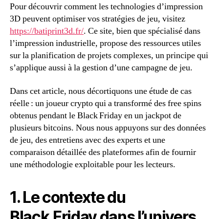
Pour découvrir comment les technologies d’impression
3D peuvent optimiser vos stratégies de jeu, visitez
https://batiprint3d.fr/
. Ce site, bien que spécialisé dans
l’impression industrielle, propose des ressources utiles
sur la planification de projets complexes, un principe qui
s’applique aussi à la gestion d’une campagne de jeu.
Dans cet article, nous décortiquons une étude de cas
réelle : un joueur crypto qui a transformé des free spins
obtenus pendant le Black Friday en un jackpot de
plusieurs bitcoins. Nous nous appuyons sur des données
de jeu, des entretiens avec des experts et une
comparaison détaillée des plateformes afin de fournir
une méthodologie exploitable pour les lecteurs.
1. Le contexte du
Black Friday dans l’univers