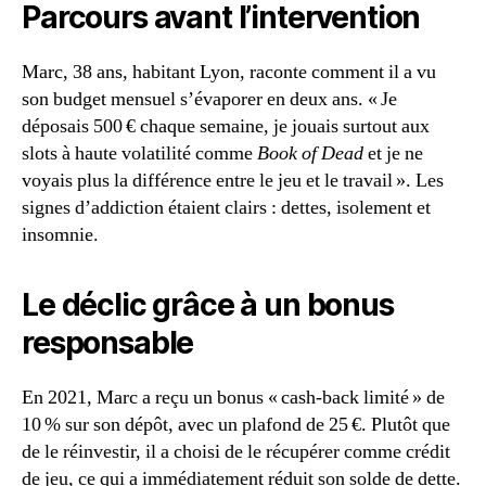
Parcours avant l’intervention
Marc, 38 ans, habitant Lyon, raconte comment il a vu
son budget mensuel s’évaporer en deux ans. « Je
déposais 500 € chaque semaine, je jouais surtout aux
slots à haute volatilité comme
Book of Dead
et je ne
voyais plus la différence entre le jeu et le travail ». Les
signes d’addiction étaient clairs : dettes, isolement et
insomnie.
Le déclic grâce à un bonus
responsable
En 2021, Marc a reçu un bonus « cash‑back limité » de
10 % sur son dépôt, avec un plafond de 25 €. Plutôt que
de le réinvestir, il a choisi de le récupérer comme crédit
de jeu, ce qui a immédiatement réduit son solde de dette.