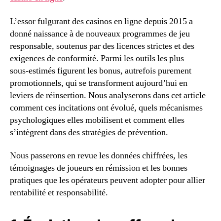
L’essor fulgurant des casinos en ligne depuis 2015 a
donné naissance à de nouveaux programmes de jeu
responsable, soutenus par des licences strictes et des
exigences de conformité. Parmi les outils les plus
sous‑estimés figurent les bonus, autrefois purement
promotionnels, qui se transforment aujourd’hui en
leviers de réinsertion. Nous analyserons dans cet article
comment ces incitations ont évolué, quels mécanismes
psychologiques elles mobilisent et comment elles
s’intègrent dans des stratégies de prévention.
Nous passerons en revue les données chiffrées, les
témoignages de joueurs en rémission et les bonnes
pratiques que les opérateurs peuvent adopter pour allier
rentabilité et responsabilité.