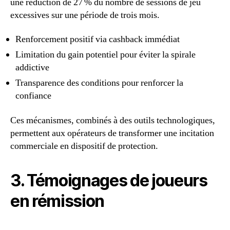
une réduction de 27 % du nombre de sessions de jeu
excessives sur une période de trois mois.
Renforcement positif via cashback immédiat
Limitation du gain potentiel pour éviter la spirale
addictive
Transparence des conditions pour renforcer la
confiance
Ces mécanismes, combinés à des outils technologiques,
permettent aux opérateurs de transformer une incitation
commerciale en dispositif de protection.
3. Témoignages de joueurs
en rémission