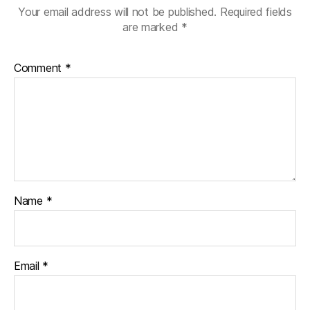
Your email address will not be published.
Required fields
are marked
*
Comment
*
Name
*
Email
*