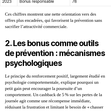
2023
Bonus responsable
78
Ces chiffres montrent une nette orientation vers des
offres plus encadrées, qui favorisent la prévention sans
sacrifier l’attractivité commerciale.
2. Les bonus comme outils
de prévention : mécanismes
psychologiques
Le principe du renforcement positif, largement étudié en
psychologie comportementale, explique pourquoi un
petit gain peut encourager la poursuite d’un
comportement. Un cashback de 5 % sur les pertes de la
journée agit comme une récompense immédiate,
réduisant la frustration et limitant le besoin de « chasser