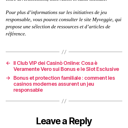
Pour plus d’informations sur les initiatives de jeu
responsable, vous pouvez consulter le site Myveggie, qui
propose une sélection de ressources et d’articles de
référence.
←
Il Club VIP dei Casinò Online: Cosa è
Veramente Vero sui Bonus e le Slot Esclusive
→
Bonus et protection familiale : comment les
casinos modernes assurent un jeu
responsable
Leave a Reply