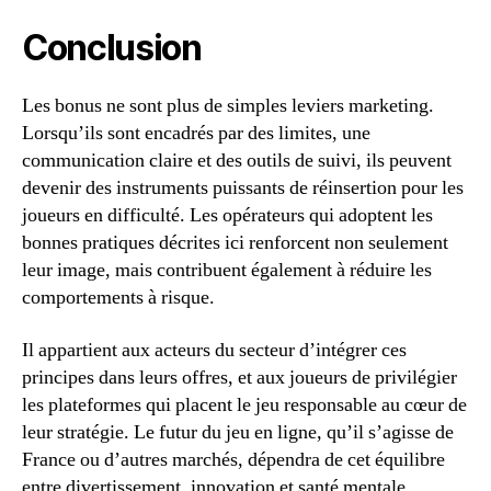
Conclusion
Les bonus ne sont plus de simples leviers marketing.
Lorsqu’ils sont encadrés par des limites, une
communication claire et des outils de suivi, ils peuvent
devenir des instruments puissants de réinsertion pour les
joueurs en difficulté. Les opérateurs qui adoptent les
bonnes pratiques décrites ici renforcent non seulement
leur image, mais contribuent également à réduire les
comportements à risque.
Il appartient aux acteurs du secteur d’intégrer ces
principes dans leurs offres, et aux joueurs de privilégier
les plateformes qui placent le jeu responsable au cœur de
leur stratégie. Le futur du jeu en ligne, qu’il s’agisse de
France ou d’autres marchés, dépendra de cet équilibre
entre divertissement, innovation et santé mentale.