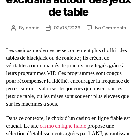
de table
By
admin
02/05/2026
No Comments
Les casinos modernes ne se contentent plus d’offrir des
tables de blackjack ou de roulette ; ils créent de
véritables communautés de joueurs privilégiés grâce à
leurs programmes VIP. Ces programmes sont conçus
pour récompenser la fidélité, encourager la fréquence de
jeu et, surtout, valoriser les joueurs qui misent sur les
jeux de table, où les mises sont souvent plus élevées que
sur les machines à sous.
Dans ce contexte, le choix d’un casino en ligne fiable est
crucial. Le site
casino en ligne fiable
propose une
sélection d’établissements agréés par l’ANJ, garantissant