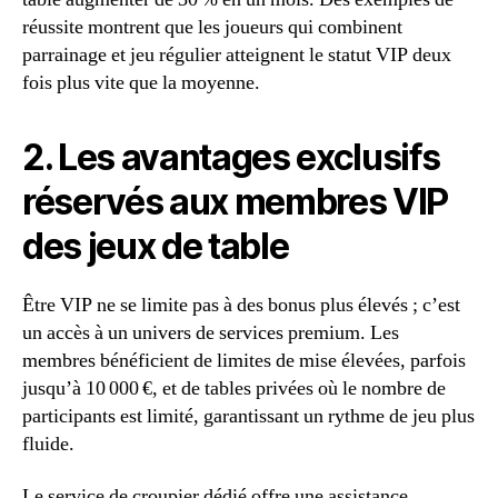
réussite montrent que les joueurs qui combinent
parrainage et jeu régulier atteignent le statut VIP deux
fois plus vite que la moyenne.
2. Les avantages exclusifs
réservés aux membres VIP
des jeux de table
Être VIP ne se limite pas à des bonus plus élevés ; c’est
un accès à un univers de services premium. Les
membres bénéficient de limites de mise élevées, parfois
jusqu’à 10 000 €, et de tables privées où le nombre de
participants est limité, garantissant un rythme de jeu plus
fluide.
Le service de croupier dédié offre une assistance