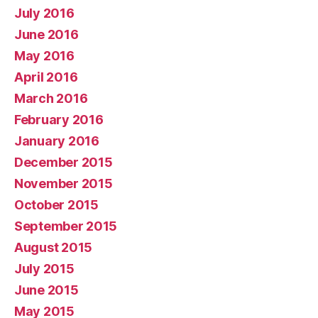
July 2016
June 2016
May 2016
April 2016
March 2016
February 2016
January 2016
December 2015
November 2015
October 2015
September 2015
August 2015
July 2015
June 2015
May 2015