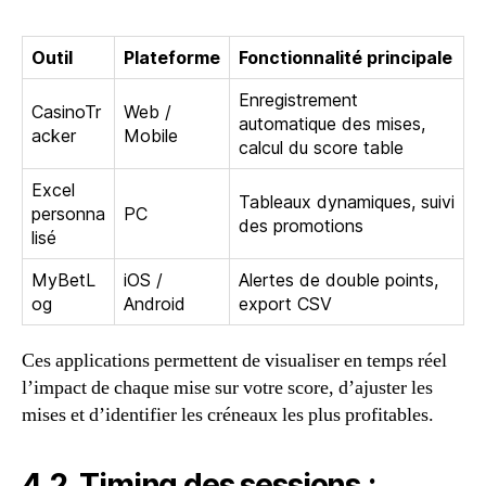
Outil
Plateforme
Fonctionnalité principale
Enregistrement
CasinoTr
Web /
automatique des mises,
acker
Mobile
calcul du score table
Excel
Tableaux dynamiques, suivi
personna
PC
des promotions
lisé
MyBetL
iOS /
Alertes de double points,
og
Android
export CSV
Ces applications permettent de visualiser en temps réel
l’impact de chaque mise sur votre score, d’ajuster les
mises et d’identifier les créneaux les plus profitables.
4.2. Timing des sessions :