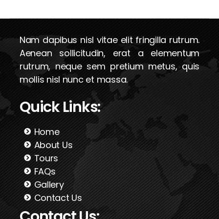
Nam dapibus nisl vitae elit fringilla rutrum.
Aenean sollicitudin, erat a elementum
rutrum, neque sem pretium metus, quis
mollis nisl nunc et massa.
Quick Links:
Home
About Us
Tours
FAQs
Gallery
Contact Us
Contact Us: