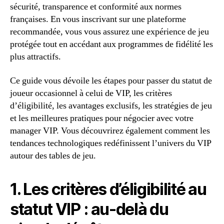
sécurité, transparence et conformité aux normes
françaises. En vous inscrivant sur une plateforme
recommandée, vous vous assurez une expérience de jeu
protégée tout en accédant aux programmes de fidélité les
plus attractifs.
Ce guide vous dévoile les étapes pour passer du statut de
joueur occasionnel à celui de VIP, les critères
d’éligibilité, les avantages exclusifs, les stratégies de jeu
et les meilleures pratiques pour négocier avec votre
manager VIP. Vous découvrirez également comment les
tendances technologiques redéfinissent l’univers du VIP
autour des tables de jeu.
1. Les critères d’éligibilité au
statut VIP : au‑delà du