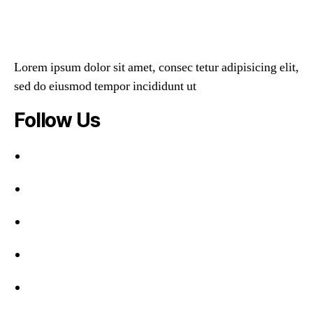
Lorem ipsum dolor sit amet, consec tetur adipisicing elit,
sed do eiusmod tempor incididunt ut
Follow Us