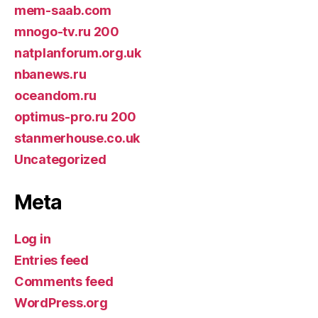
mem-saab.com
mnogo-tv.ru 200
natplanforum.org.uk
nbanews.ru
oceandom.ru
optimus-pro.ru 200
stanmerhouse.co.uk
Uncategorized
Meta
Log in
Entries feed
Comments feed
WordPress.org