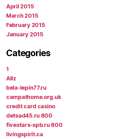
April 2015
March 2015
February 2015
January 2015
Categories
1
Allz
bela-lepin77.ru
campathome.org.uk
credit card casino
detsad45.ru 800
fivestars-spb.ru 800
livingspirit.ca