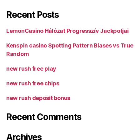
Recent Posts
LemonCasino Hálózat Progresszív Jackpotjai
Kenspin casino Spotting Pattern Biases vs True
Random
new rush free play
new rush free chips
new rush deposit bonus
Recent Comments
Archives