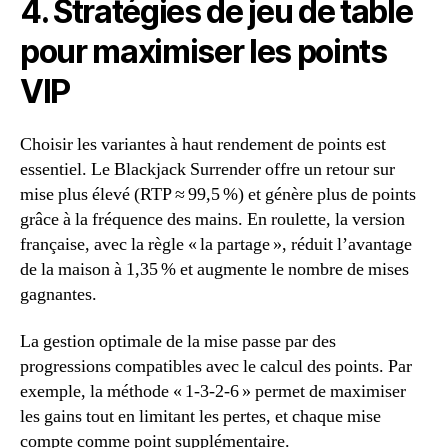
4. Stratégies de jeu de table
pour maximiser les points
VIP
Choisir les variantes à haut rendement de points est
essentiel. Le Blackjack Surrender offre un retour sur
mise plus élevé (RTP ≈ 99,5 %) et génère plus de points
grâce à la fréquence des mains. En roulette, la version
française, avec la règle « la partage », réduit l’avantage
de la maison à 1,35 % et augmente le nombre de mises
gagnantes.
La gestion optimale de la mise passe par des
progressions compatibles avec le calcul des points. Par
exemple, la méthode « 1‑3‑2‑6 » permet de maximiser
les gains tout en limitant les pertes, et chaque mise
compte comme point supplémentaire.