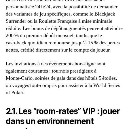
personnalisée 24 h/24, avec la possibilité de demander
des variantes de jeu spécifiques, comme le Blackjack
Surrender ou la Roulette Française à mise minimale
réduite. Les bonus de dépôt augmentés peuvent atteindre
200 % du premier dépôt mensuel, tandis que le
cash‑back quotidien rembourse jusqu’à 15 % des pertes
nettes, crédité directement sur le compte du joueur.
Les invitations à des événements hors‑ligne sont
également courantes : tournois prestigieux à
Monte‑Carlo, soirées de gala dans des hôtels 5 étoiles,
ou voyages tout‑compris pour assister à la World Series
of Poker.
2.1. Les “room‑rates” VIP : jouer
dans un environnement