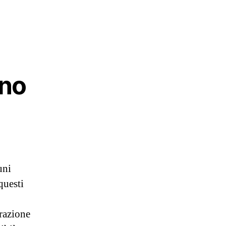
ono
uni
questi
razione