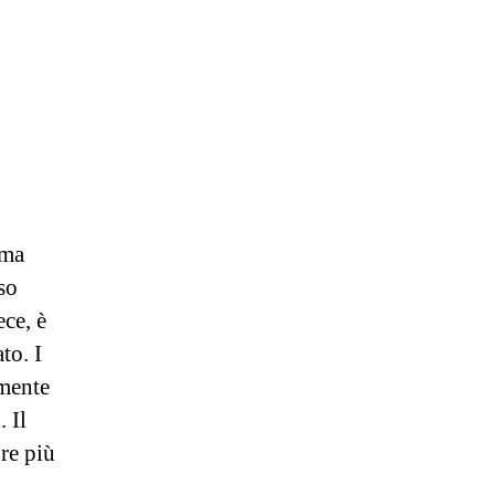
ima
so
ece, è
to. I
lmente
 Il
ore più