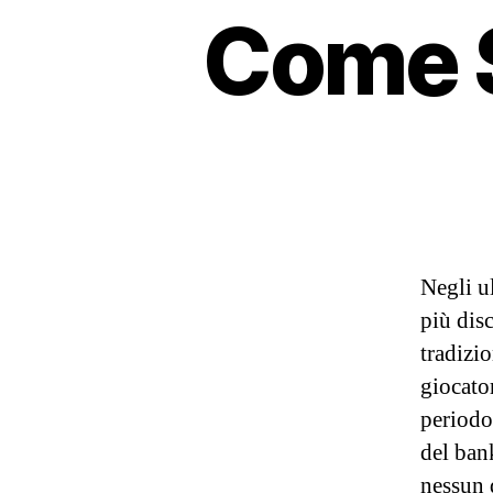
Come S
Negli u
più dis
tradizio
giocato
periodo
del bank
nessun 