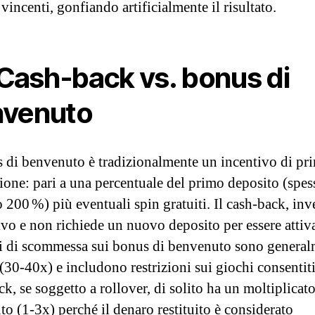
vincenti, gonfiando artificialmente il risultato.
. Cash‑back vs. bonus di
venuto
s di benvenuto è tradizionalmente un incentivo di pr
ione: pari a una percentuale del primo deposito (spes
 200 %) più eventuali spin gratuiti. Il cash‑back, inv
ivo e non richiede un nuovo deposito per essere attiva
ti di scommessa sui bonus di benvenuto sono genera
 (30‑40x) e includono restrizioni sui giochi consentiti.
k, se soggetto a rollover, di solito ha un moltiplicat
to (1‑3x) perché il denaro restituito è considerato