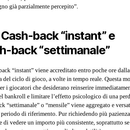
no già parzialmente percepito”.
. Cash‑back “instant” e
h‑back “settimanale”
‑back “instant” viene accreditato entro poche ore dalla
 del ciclo di gioco, a volte in tempo reale. Questa mo
per i giocatori che desiderano reinserire immediatamen
l bankroll e limitare l’effetto psicologico di una perdi
ck “settimanale” o “mensile” viene aggregato e versat
l periodo di riferimento. Pur richiedendo più pazienza
e di vedere un importo più consistente, soprattutto se 