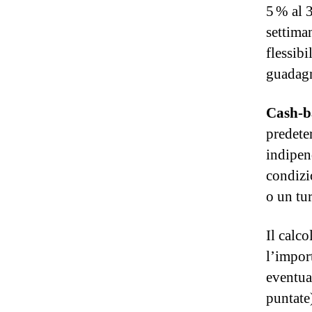
5 % al 
settima
flessibi
guadagn
Cash‑b
predete
indipen
condizi
o un tu
Il calco
l’import
eventua
puntate