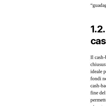
“guadag
1.2
cas
Il cash
chiusura
ideale 
fondi ne
cash‑ba
fine de
permett