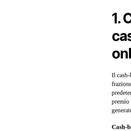
1. 
ca
on
Il cash
frazion
predete
premio 
generat
Cash‑b