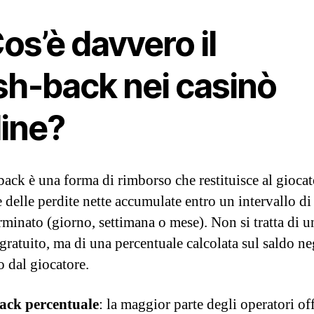
Cos’è davvero il
sh‑back nei casinò
line?
‑back è una forma di rimborso che restituisce al gioca
e delle perdite nette accumulate entro un intervallo d
rminato (giorno, settimana o mese). Non si tratta di u
gratuito, ma di una percentuale calcolata sul saldo n
o dal giocatore.
ack percentuale
: la maggior parte degli operatori of