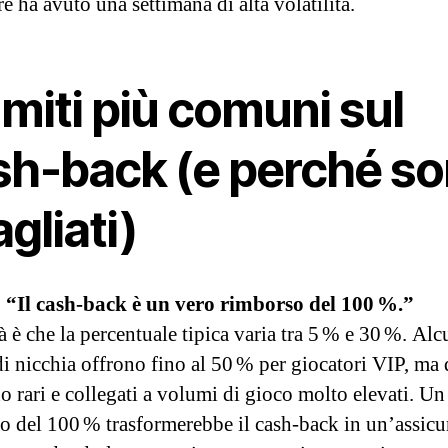
e ha avuto una settimana di alta volatilità.
I miti più comuni sul
sh‑back (e perché s
gliati)
 “Il cash‑back è un vero rimborso del 100 %.”
à è che la percentuale tipica varia tra 5 % e 30 %. Alc
di nicchia offrono fino al 50 % per giocatori VIP, ma 
o rari e collegati a volumi di gioco molto elevati. Un
o del 100 % trasformerebbe il cash‑back in un’assicu