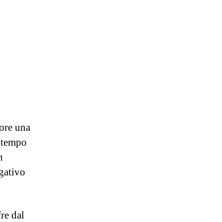
tore una
i tempo
n
egativo
fre dal