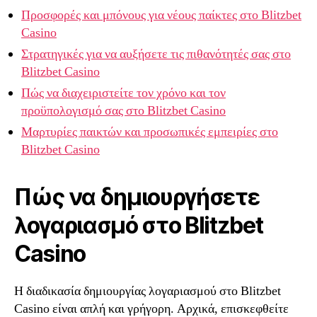
Προσφορές και μπόνους για νέους παίκτες στο Blitzbet
Casino
Στρατηγικές για να αυξήσετε τις πιθανότητές σας στο
Blitzbet Casino
Πώς να διαχειριστείτε τον χρόνο και τον
προϋπολογισμό σας στο Blitzbet Casino
Μαρτυρίες παικτών και προσωπικές εμπειρίες στο
Blitzbet Casino
Πώς να δημιουργήσετε
λογαριασμό στο Blitzbet
Casino
Η διαδικασία δημιουργίας λογαριασμού στο Blitzbet
Casino είναι απλή και γρήγορη. Αρχικά, επισκεφθείτε