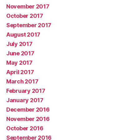
November 2017
October 2017
September 2017
August 2017
July 2017
June 2017
May 2017
April 2017
March 2017
February 2017
January 2017
December 2016
November 2016
October 2016
September 2016