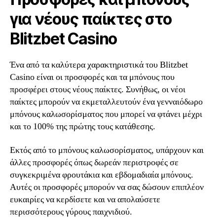
για νέους παίκτες στο
Blitzbet Casino
Ένα από τα καλύτερα χαρακτηριστικά του Blitzbet
Casino είναι οι προσφορές και τα μπόνους που
προσφέρει στους νέους παίκτες. Συνήθως, οι νέοι
παίκτες μπορούν να εκμεταλλευτούν ένα γενναιόδωρο
μπόνους καλωσορίσματος που μπορεί να φτάνει μέχρι
και το 100% της πρώτης τους κατάθεσης.
Εκτός από το μπόνους καλωσορίσματος, υπάρχουν και
άλλες προσφορές όπως δωρεάν περιστροφές σε
συγκεκριμένα φρουτάκια και εβδομαδιαία μπόνους.
Αυτές οι προσφορές μπορούν να σας δώσουν επιπλέον
ευκαιρίες να κερδίσετε και να απολαύσετε
περισσότερους γύρους παιχνιδιού.