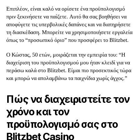
Επιπλέον, είναι καλό να ορίσετε ένα προϋπολογισμό
πριν ξεκινήσετε να παίζετε. Αυτό θα σας βοηθήσει να
αποφύγετε τις υπερβολικές δαπάνες και να διατηρήσετε
τη διασκέδαση. Μπορείτε να χρησιμοποιήσετε εργαλεία
όπως το “προσωπικό όριο” που προσφέρει το Blitzbet.
Ο Κώστας, 50 ετών, μοιράζεται την εμπειρία του: “Η
διαχείριση του προϋπολογισμού μου ήταν κλειδί για να
περάσω καλά στο Blitzbet. Είμαι πιο προσεκτικός τώρα
και μπορώ να απολαμβάνω τα παιχνίδια χωρίς άγχος.”
Πώς να διαχειριστείτε τον
χρόνο και τον
προϋπολογισμό σας στο
Blitzbet Casino