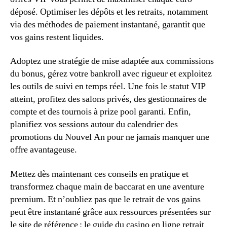
déposé. Optimiser les dépôts et les retraits, notamment
via des méthodes de paiement instantané, garantit que
vos gains restent liquides.
Adoptez une stratégie de mise adaptée aux commissions
du bonus, gérez votre bankroll avec rigueur et exploitez
les outils de suivi en temps réel. Une fois le statut VIP
atteint, profitez des salons privés, des gestionnaires de
compte et des tournois à prize pool garanti. Enfin,
planifiez vos sessions autour du calendrier des
promotions du Nouvel An pour ne jamais manquer une
offre avantageuse.
Mettez dès maintenant ces conseils en pratique et
transformez chaque main de baccarat en une aventure
premium. Et n’oubliez pas que le retrait de vos gains
peut être instantané grâce aux ressources présentées sur
le site de référence : le guide du casino en ligne retrait