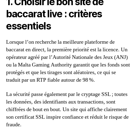
1. Choisir le bon site de
baccarat live : critères
essentiels
Lorsque l’on recherche la meilleure plateforme de
baccarat en direct, la première priorité est la licence. Un
opérateur agréé par l’Autorité Nationale des Jeux (ANJ)
ou la Malta Gaming Authority garantit que les fonds sont
protégés et que les tirages sont aléatoires, ce qui se
traduit par un RTP fiable autour de 98 %.
La sécurité passe également par le cryptage SSL ; toutes
les données, des identifiants aux transactions, sont
chiffrées de bout en bout. Un site qui affiche clairement
son certificat SSL inspire confiance et réduit le risque de
fraude.