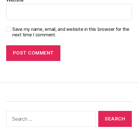
Save my name, email, and website in this browser for the
next time I comment.