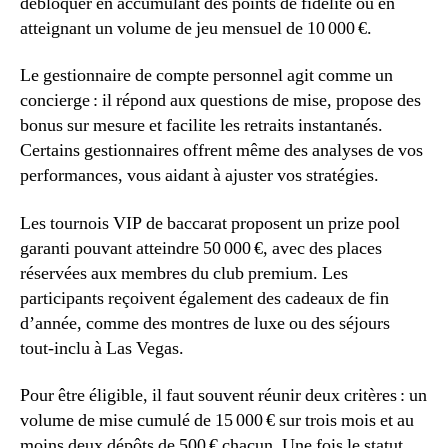
débloquer en accumulant des points de fidélité ou en
atteignant un volume de jeu mensuel de 10 000 €.
Le gestionnaire de compte personnel agit comme un
concierge : il répond aux questions de mise, propose des
bonus sur mesure et facilite les retraits instantanés.
Certains gestionnaires offrent même des analyses de vos
performances, vous aidant à ajuster vos stratégies.
Les tournois VIP de baccarat proposent un prize pool
garanti pouvant atteindre 50 000 €, avec des places
réservées aux membres du club premium. Les
participants reçoivent également des cadeaux de fin
d’année, comme des montres de luxe ou des séjours
tout‑inclu à Las Vegas.
Pour être éligible, il faut souvent réunir deux critères : un
volume de mise cumulé de 15 000 € sur trois mois et au
moins deux dépôts de 500 € chacun. Une fois le statut