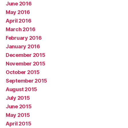
June 2016
May 2016
April 2016
March 2016
February 2016
January 2016
December 2015
November 2015
October 2015
September 2015
August 2015
July 2015
June 2015
May 2015
April 2015