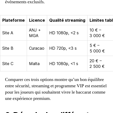
événements exclusifs.
Plateforme
Licence
Qualité streaming
Limites tab
ANJ +
10 € –
Site A
HD 1080p, <2 s
MGA
3 000 €
5 € –
Site B
Curacao
HD 720p, <3 s
5 000 €
20 € –
Site C
Malta
HD 1080p, <1 s
2 500 €
Comparer ces trois options montre qu’un bon équilibre
entre sécurité, streaming et programme VIP est essentiel
pour les joueurs qui souhaitent vivre le baccarat comme
une expérience premium.