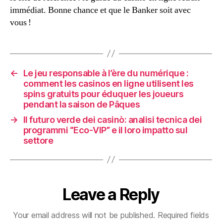
immédiat. Bonne chance et que le Banker soit avec
vous !
←
Le jeu responsable à l’ère du numérique :
comment les casinos en ligne utilisent les
spins gratuits pour éduquer les joueurs
pendant la saison de Pâques
→
Il futuro verde dei casinò: analisi tecnica dei
programmi “Eco‑VIP” e il loro impatto sul
settore
Leave a Reply
Your email address will not be published.
Required fields