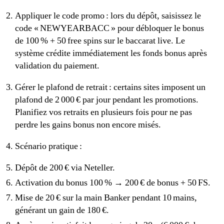
Appliquer le code promo : lors du dépôt, saisissez le
code « NEWYEARBACC » pour débloquer le bonus
de 100 % + 50 free spins sur le baccarat live. Le
système crédite immédiatement les fonds bonus après
validation du paiement.
Gérer le plafond de retrait : certains sites imposent un
plafond de 2 000 € par jour pendant les promotions.
Planifiez vos retraits en plusieurs fois pour ne pas
perdre les gains bonus non encore misés.
Scénario pratique :
Dépôt de 200 € via Neteller.
Activation du bonus 100 % → 200 € de bonus + 50 FS.
Mise de 20 € sur la main Banker pendant 10 mains,
générant un gain de 180 €.