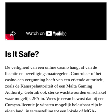
Is It Safe?
De veiligheid van een online casino hangt af van de
licentie en beveiligingsmaatregelen. Controleer of het
casino een vergunning heeft van een erkende autoriteit,
zoals de Kansspelautoriteit of een Malta Gaming
Authority. Gebruik ook sterke wachtwoorden en schakel
waar mogelijk 2FA in. Wees je ervan bewust dat bij een
Curaçao-licentie je winsten mogelijk belastbaar zijn in
eigen land, in tegenstelling tot een lokale of MGA-