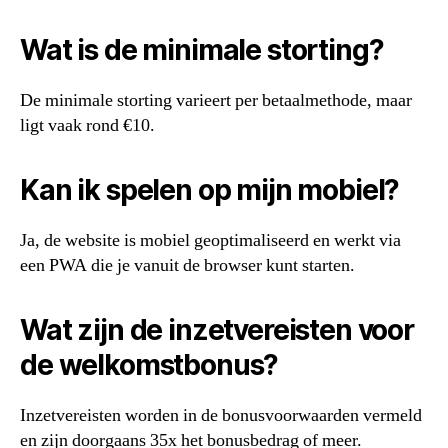
Wat is de minimale storting?
De minimale storting varieert per betaalmethode, maar
ligt vaak rond €10.
Kan ik spelen op mijn mobiel?
Ja, de website is mobiel geoptimaliseerd en werkt via
een PWA die je vanuit de browser kunt starten.
Wat zijn de inzetvereisten voor
de welkomstbonus?
Inzetvereisten worden in de bonusvoorwaarden vermeld
en zijn doorgaans 35x het bonusbedrag of meer.