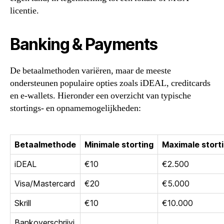
licentie.
Banking & Payments
De betaalmethoden variëren, maar de meeste
ondersteunen populaire opties zoals iDEAL, creditcards
en e-wallets. Hieronder een overzicht van typische
stortings- en opnamemogelijkheden:
Betaalmethode
Minimale storting
Maximale stort
iDEAL
€10
€2.500
Visa/Mastercard
€20
€5.000
Skrill
€10
€10.000
Bankoverschrijvi