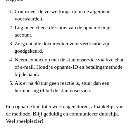
Controleer de verwerkingstijd in de algemene
voorwaarden.
Log in en check de status van de opname in je
account.
Zorg dat alle documenten voor verificatie zijn
goedgekeurd.
Neem contact op met de klantenservice via live chat
of e-mail. Houd je opname-ID en betalingsmethode
bij de hand.
Als er na 48 uur geen reactie is, stuur dan een
herinnering of bel de klantenservice.
Een opname kan tot 5 werkdagen duren, afhankelijk van
de methode. Blijf geduldig en communiceer duidelijk.
Veel speelplezier!