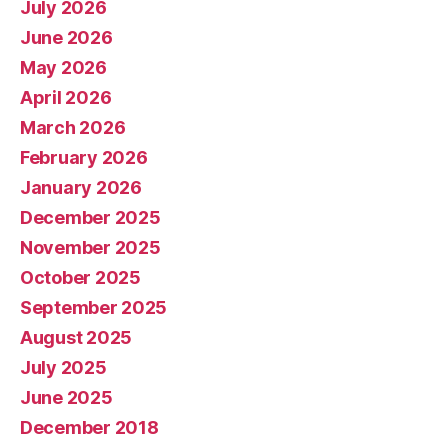
July 2026
June 2026
May 2026
April 2026
March 2026
February 2026
January 2026
December 2025
November 2025
October 2025
September 2025
August 2025
July 2025
June 2025
December 2018