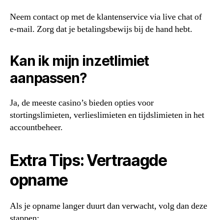
Neem contact op met de klantenservice via live chat of
e-mail. Zorg dat je betalingsbewijs bij de hand hebt.
Kan ik mijn inzetlimiet
aanpassen?
Ja, de meeste casino’s bieden opties voor
stortingslimieten, verlieslimieten en tijdslimieten in het
accountbeheer.
Extra Tips: Vertraagde
opname
Als je opname langer duurt dan verwacht, volg dan deze
stappen: