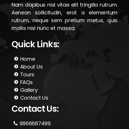
Nam dapibus nisl vitae elit fringilla rutrum.
Aenean sollicitudin, erat a elementum
rutrum, neque sem pretium metus, quis
mollis nisl nunc et massa.
Quick Links:
Home
About Us
Tours
FAQs
Gallery
Contact Us
Contact Us:
9966687499