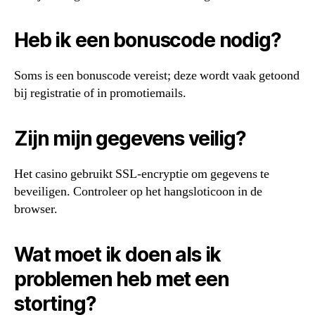
Heb ik een bonuscode nodig?
Soms is een bonuscode vereist; deze wordt vaak getoond
bij registratie of in promotiemails.
Zijn mijn gegevens veilig?
Het casino gebruikt SSL-encryptie om gegevens te
beveiligen. Controleer op het hangsloticoon in de
browser.
Wat moet ik doen als ik
problemen heb met een
storting?