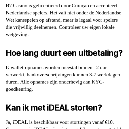
B7 Casino is gelicentieerd door Curaçao en accepteert
Nederlandse spelers. Het valt niet onder de Nederlandse
Wet kansspelen op afstand, maar is legaal voor spelers
die vrijwillig deelnemen. Controleer uw eigen lokale
wetgeving.
Hoe lang duurt een uitbetaling?
E-wallet-opnames worden meestal binnen 12 uur
verwerkt, bankoverschrijvingen kunnen 3-7 werkdagen
duren. Alle opnames zijn onderhevig aan KYC-
goedkeuring.
Kan ik met iDEAL storten?
Ja, iDEAL is beschikbaar voor stortingen vanaf €10.