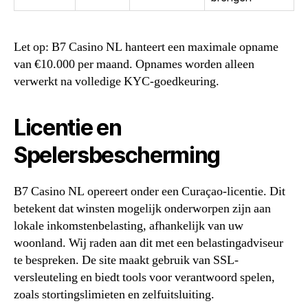
Let op: B7 Casino NL hanteert een maximale opname
van €10.000 per maand. Opnames worden alleen
verwerkt na volledige KYC-goedkeuring.
Licentie en
Spelersbescherming
B7 Casino NL opereert onder een Curaçao-licentie. Dit
betekent dat winsten mogelijk onderworpen zijn aan
lokale inkomstenbelasting, afhankelijk van uw
woonland. Wij raden aan dit met een belastingadviseur
te bespreken. De site maakt gebruik van SSL-
versleuteling en biedt tools voor verantwoord spelen,
zoals stortingslimieten en zelfuitsluiting.