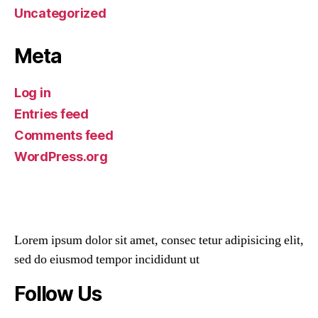
Uncategorized
Meta
Log in
Entries feed
Comments feed
WordPress.org
Lorem ipsum dolor sit amet, consec tetur adipisicing elit,
sed do eiusmod tempor incididunt ut
Follow Us