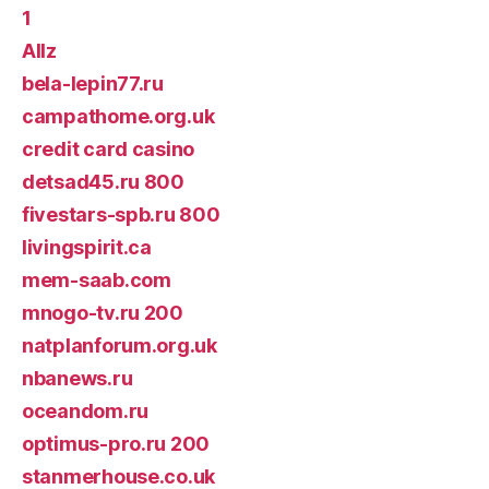
1
Allz
bela-lepin77.ru
campathome.org.uk
credit card casino
detsad45.ru 800
fivestars-spb.ru 800
livingspirit.ca
mem-saab.com
mnogo-tv.ru 200
natplanforum.org.uk
nbanews.ru
oceandom.ru
optimus-pro.ru 200
stanmerhouse.co.uk