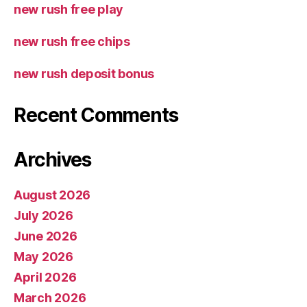
new rush free play
new rush free chips
new rush deposit bonus
Recent Comments
Archives
August 2026
July 2026
June 2026
May 2026
April 2026
March 2026