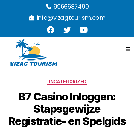
9966687499
info@vizagtourism.com
UNCATEGORIZED
B7 Casino Inloggen:
Stapsgewijze
Registratie- en Spelgids