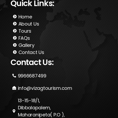
Quick Links:
Home
About Us
Tours
FAQs
Gallery
Contact Us
Contact Us:
9966687499
info@vizagtourism.com
13-15-18/1,
Dibbalapalem,
Maharanipeta( P.O ),