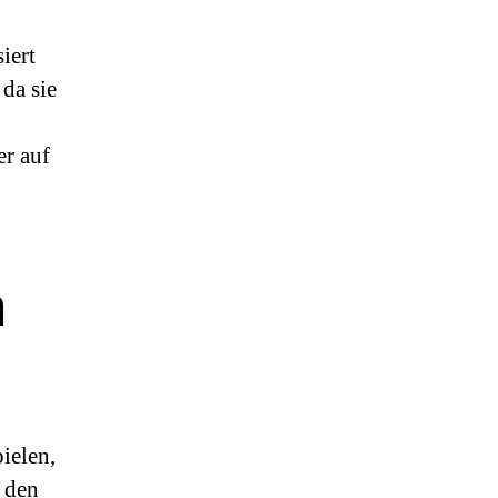
iert
da sie
r auf
m
ielen,
 den