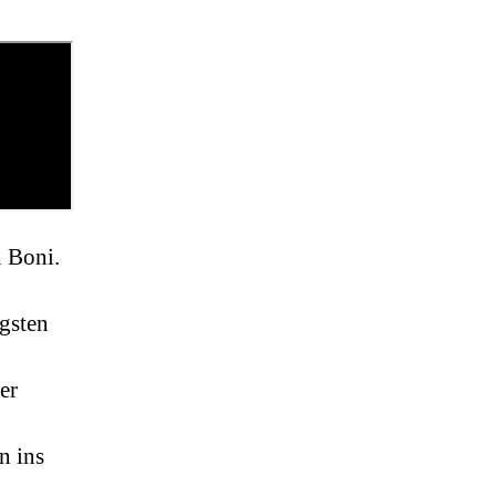
n Boni.
gsten
er
n ins