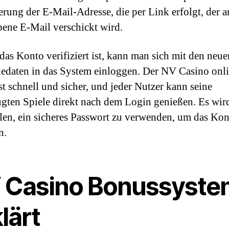
ierung der E-Mail-Adresse, die per Link erfolgt, der a
ene E-Mail verschickt wird.
das Konto verifiziert ist, kann man sich mit den neue
daten in das System einloggen. Der NV Casino onl
st schnell und sicher, und jeder Nutzer kann seine
gten Spiele direkt nach dem Login genießen. Es wir
en, ein sicheres Passwort zu verwenden, um das Kon
n.
 Casino Bonussyste
lärt