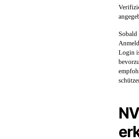
Verifiz
angegeb
Sobald 
Anmelde
Login i
bevorzu
empfohl
schütze
NV
erk