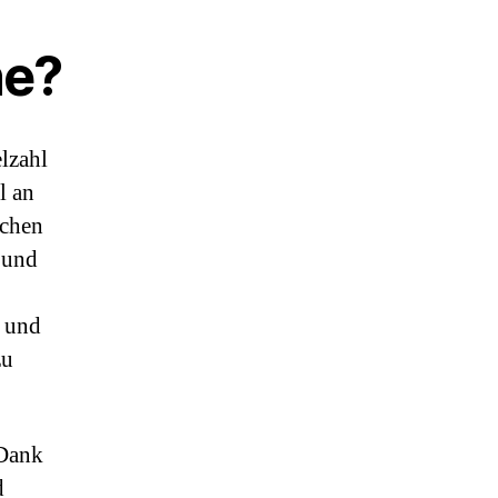
ne?
elzahl
l an
ichen
 und
h und
zu
 Dank
d