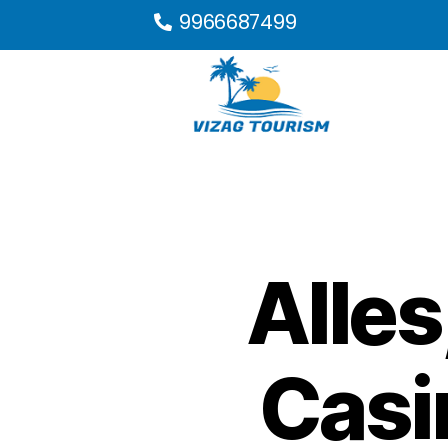
9966687499
Alles
Casi