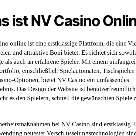
s ist NV Casino Onli
no online ist eine erstklassige Plattform, die eine Vi
elen und attraktive Boni bietet. Es richtet sich sowoh
e als auch an erfahrene Spieler. Mit einem umfangre
ortfolio, einschließlich Spielautomaten, Tischspielen
sino-Optionen, bietet NV Casino ein umfassendes
lebnis. Das Design der Website ist benutzerfreundlic
cht es den Spielern, schnell die gewünschten Spiele 
herheitsmaßnahmen bei NV Casino sind erstklassig.
wendung neuester Verschlüsselungstechnologien sin